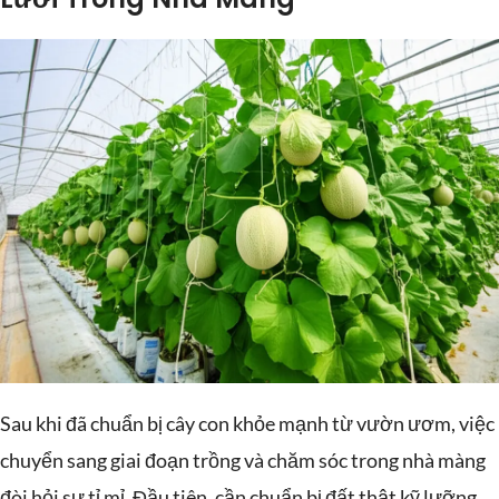
Sau khi đã chuẩn bị cây con khỏe mạnh từ vườn ươm, việc
chuyển sang giai đoạn trồng và chăm sóc trong nhà màng
đòi hỏi sự tỉ mỉ. Đầu tiên, cần chuẩn bị đất thật kỹ lưỡng.