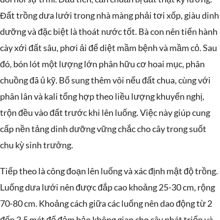
Đất trồng dưa lưới trong nhà màng phải tơi xốp, giàu dinh
dưỡng và đặc biệt là thoát nước tốt. Bà con nên tiến hành
cày xới đất sâu, phơi ải để diệt mầm bệnh và mầm cỏ. Sau
đó, bón lót một lượng lớn phân hữu cơ hoai mục, phân
chuồng đã ủ kỹ. Bổ sung thêm vôi nếu đất chua, cùng với
phân lân và kali tổng hợp theo liều lượng khuyến nghị,
trộn đều vào đất trước khi lên luống. Việc này giúp cung
cấp nền tảng dinh dưỡng vững chắc cho cây trong suốt
chu kỳ sinh trưởng.
Tiếp theo là công đoạn lên luống và xác định mật độ trồng.
Luống dưa lưới nên được đắp cao khoảng 25-30 cm, rộng
70-80 cm. Khoảng cách giữa các luống nên dao động từ 2
đến 2.5 mét để đảm bảo không gian cho cây phát triển và