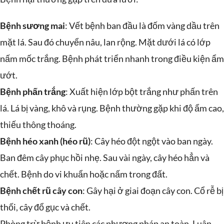
Bệnh sương mai
: Vết bệnh ban đầu là đốm vàng dầu trên
mặt lá. Sau đó chuyển nâu, lan rộng. Mặt dưới lá có lớp
nấm mốc trắng. Bệnh phát triển nhanh trong điều kiện ẩm
ướt.
Bệnh phấn trắng
: Xuất hiện lớp bột trắng như phấn trên
lá. Lá bị vàng, khô và rụng. Bệnh thường gặp khi độ ẩm cao,
thiếu thông thoáng.
Bệnh héo xanh (héo rũ)
: Cây héo đột ngột vào ban ngày.
Ban đêm cây phục hồi nhẹ. Sau vài ngày, cây héo hẳn và
chết. Bệnh do vi khuẩn hoặc nấm trong đất.
Bệnh chết rũ cây con
: Gây hại ở giai đoạn cây con. Cổ rễ bị
thối, cây đổ gục và chết.
Phòng trừ bệnh ưu tiên các phương pháp an toàn. Luân