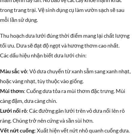
mầm bệnh lây lan. Nó bảo vệ các cây khỏe mạnh khác
trong trang trại. Vệ sinh dụng cụ làm vườn sạch sẽ sau
mỗi lần sử dụng.
Thu hoạch dưa lưới đúng thời điểm mang lại chất lượng
tối ưu. Dưa sẽ đạt độ ngọt và hương thơm cao nhất.
Các dấu hiệu nhận biết dưa lưới chín:
Màu sắc vỏ
: Vỏ dưa chuyển từ xanh sẫm sang xanh nhạt,
hoặc vàng nhạt, tùy thuộc vào giống.
Mùi thơm
: Cuống dưa tỏa ra mùi thơm đặc trưng. Mùi
càng đậm, dưa càng chín.
Lưới nổi rõ
: Các đường gân lưới trên vỏ dưa nổi lên rõ
ràng. Chúng trở nên cứng và sần sùi hơn.
Vết nứt cuống
: Xuất hiện vết nứt nhỏ quanh cuống dưa.