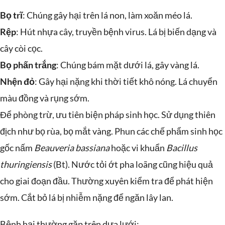
Bọ trĩ
: Chúng gây hại trên lá non, làm xoăn méo lá.
Rệp
: Hút nhựa cây, truyền bệnh virus. Lá bị biến dạng và
cây còi cọc.
Bọ phấn trắng
: Chúng bám mặt dưới lá, gây vàng lá.
Nhện đỏ
: Gây hại nặng khi thời tiết khô nóng. Lá chuyển
màu đồng và rụng sớm.
Để phòng trừ, ưu tiên biện pháp sinh học. Sử dụng thiên
địch như bọ rùa, bọ mắt vàng. Phun các chế phẩm sinh học
gốc nấm
Beauveria bassiana
hoặc vi khuẩn
Bacillus
thuringiensis
(Bt). Nước tỏi ớt pha loãng cũng hiệu quả
cho giai đoạn đầu. Thường xuyên kiểm tra để phát hiện
sớm. Cắt bỏ lá bị nhiễm nặng để ngăn lây lan.
Bệnh hại thường gặp trên dưa lưới: