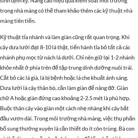
sinh định kỳ. Nâng cao hiệu quả kiểm soát môi trường
trong nhà màng có thể tham khảo thêm các
kỹ thuật nhà
màng
tiên tiến.
Kỹ thuật tỉa nhánh và làm giàn cũng rất quan trọng. Khi
cây dưa lưới đạt 8-10 lá thật, tiến hành tỉa bỏ tất cả các
nhánh phụ mọc từ nách lá dưới. Chỉ nên giữ lại 1-2 nhánh
khỏe nhất ở phía trên để tập trung dinh dưỡng nuôi trái.
Cắt bỏ các lá già, lá bị bệnh hoặc lá che khuất ánh sáng.
Dưa lưới là cây thân bò, cần làm giàn để nâng đỡ. Giàn
chữ A hoặc giàn đứng cao khoảng 2-2.5 mét là phù hợp.
Buộc thân cây vào giàn một cách nhẹ nhàng khi cây bắt
đầu vươn dài. Trong môi trường nhà màng, việc thụ phấn
bổ sung thường xuyên là cần thiết do ít côn trùng. Bà con