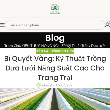
Blog
Trang Chủ
KIẾN THỨC NÔNG NGHIỆP
Kỹ Thuật Trồng Dưa Lưới
KỸ THUẬT TRỒNG DƯA LƯỚI
Bí Quyết Vàng: Kỹ Thuật Trồng
Dưa Lưới Năng Suất Cao Cho
Trang Trại
admin
On 09/06/2025