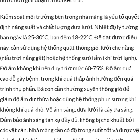
nước hơn giai đoạn ra hoa kết trái.
Kiểm soát môi trường bên trong nhà màng là yếu tố quyết
định năng suất và chất lượng dưa lưới. Nhiệt độ lý tưởng
ban ngày là 25-30°C, ban đêm 18-22°C. Để đạt được điều
này, cần sử dụng hệ thống quạt thông gió, lưới che nắng
(nếu trời nắng gắt) hoặc hệ thống sưởi ấm (khi trời lạnh).
Độ ẩm không khí nên duy trì ở mức 60-75%. Độ ẩm quá
cao dễ gây bệnh, trong khi quá thấp ảnh hưởng đến quá
trình thụ phấn. Bà con cần thường xuyên thông gió để
giảm độ ẩm dư thừa hoặc dùng hệ thống phun sương khi
không khí quá khô. Về ánh sáng, dưa lưới là cây ưa sáng.
Đảm bảo ánh sáng tán xạ đầy đủ, không bị che khuất bởi
các vật cản. Nhà màng cần có độ trong suốt tốt và được vệ