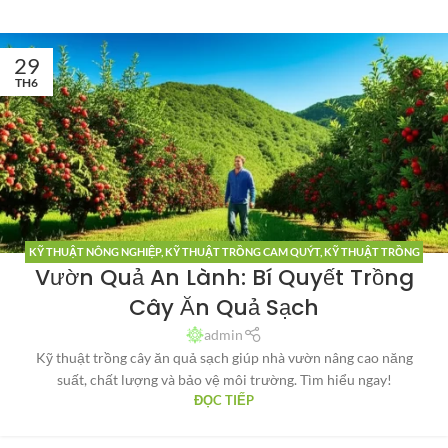
29
TH6
KỸ THUẬT NÔNG NGHIỆP
,
KỸ THUẬT TRỒNG CAM QUÝT
,
KỸ THUẬT TRỒNG
Vườn Quả An Lành: Bí Quyết Trồng
CHANH DÂY
,
KỸ THUẬT TRỒNG DƯA LƯỚI
,
KỸ THUẬT TRỒNG NHO
,
KỸ
THUẬT TRỒNG SẦU RIÊNG
,
KỸ THUẬT TRỒNG THANH LONG
Cây Ăn Quả Sạch
admin
Kỹ thuật trồng cây ăn quả sạch giúp nhà vườn nâng cao năng
suất, chất lượng và bảo vệ môi trường. Tìm hiểu ngay!
ĐỌC TIẾP