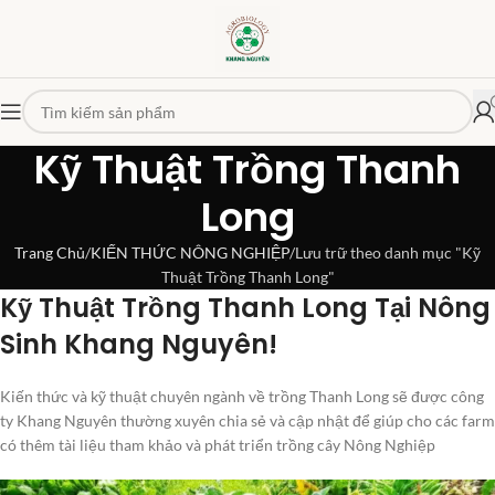
Kỹ Thuật Trồng Thanh
Long
Trang Chủ
KIẾN THỨC NÔNG NGHIỆP
Lưu trữ theo danh mục "Kỹ
Thuật Trồng Thanh Long"
Kỹ Thuật Trồng Thanh Long Tại Nông
Sinh Khang Nguyên!
Kiến thức và kỹ thuật chuyên ngành về trồng Thanh Long sẽ được công
ty Khang Nguyên thường xuyên chia sẻ và cập nhật để giúp cho các farm
có thêm tài liệu tham khảo và phát triển trồng cây Nông Nghiệp