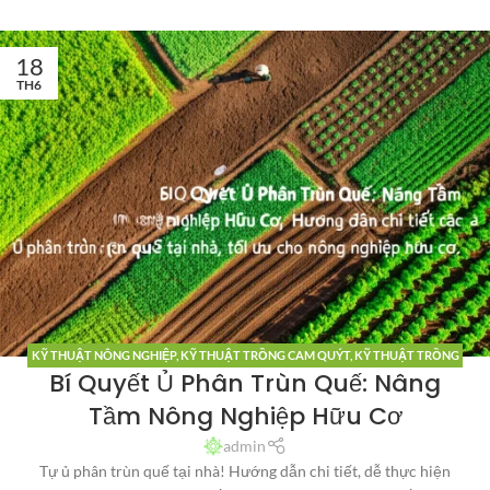
18
TH6
KỸ THUẬT NÔNG NGHIỆP
,
KỸ THUẬT TRỒNG CAM QUÝT
,
KỸ THUẬT TRỒNG
Bí Quyết Ủ Phân Trùn Quế: Nâng
CHANH DÂY
,
KỸ THUẬT TRỒNG DƯA LƯỚI
,
KỸ THUẬT TRỒNG SẦU RIÊNG
,
KỸ
THUẬT TRỒNG THANH LONG
Tầm Nông Nghiệp Hữu Cơ
admin
Tự ủ phân trùn quế tại nhà! Hướng dẫn chi tiết, dễ thực hiện