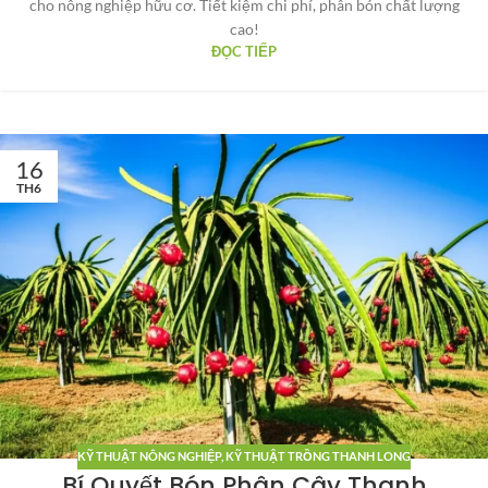
cho nông nghiệp hữu cơ. Tiết kiệm chi phí, phân bón chất lượng
cao!
ĐỌC TIẾP
16
TH6
KỸ THUẬT NÔNG NGHIỆP
,
KỸ THUẬT TRỒNG THANH LONG
Bí Quyết Bón Phân Cây Thanh