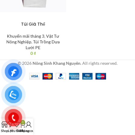
Túi Giá Thể
Khuyến mãi tháng 3
,
Vật Tư
Nông Nghiệp
,
Túi Trồng Dưa
Lưới PE
0
₫
© 2026
Nông Sinh Khang Nguyên
. All rights reserved.
0
Shop
Lọc
Yêu thích
Giỏ hàng
My account