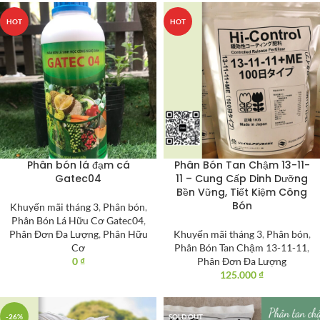
HOT
HOT
Phân bón lá đạm cá
Phân Bón Tan Chậm 13-11-
Gatec04
11 – Cung Cấp Dinh Dưỡng
Bền Vững, Tiết Kiệm Công
Bón
Khuyến mãi tháng 3
,
Phân bón
,
Phân Bón Lá Hữu Cơ Gatec04
,
Phân Đơn Đa Lượng
,
Phân Hữu
Khuyến mãi tháng 3
,
Phân bón
,
Cơ
Phân Bón Tan Chậm 13-11-11
,
0
₫
Phân Đơn Đa Lượng
125.000
₫
-26%
SOLD OUT