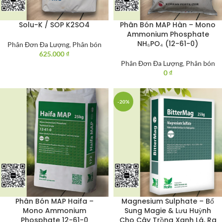
Solu-K / SOP K2SO4
Phân Bón MAP Hàn – Mono
Ammonium Phosphate
NH₆PO₄ (12-61-0)
Phân Đơn Đa Lượng
,
Phân bón
625.000
₫
Phân Đơn Đa Lượng
,
Phân bón
0
₫
-20%
Phân Bón MAP Haifa –
Magnesium Sulphate – Bổ
Mono Ammonium
Sung Magie & Lưu Huỳnh
Phosphate 12-61-0
Cho Cây Trồng Xanh Lá, Ra