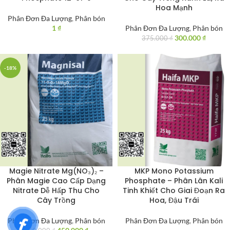
Hoa Mạnh
Phân Đơn Đa Lượng
,
Phân bón
1
₫
Phân Đơn Đa Lượng
,
Phân bón
300.000
₫
375.000
₫
-18%
Magie Nitrate Mg(NO₃)₂ –
MKP Mono Potassium
Phân Magie Cao Cấp Dạng
Phosphate – Phân Lân Kali
Nitrate Dễ Hấp Thu Cho
Tinh Khiết Cho Giai Đoạn Ra
Cây Trồng
Hoa, Đậu Trái
Phân Đơn Đa Lượng
,
Phân bón
Phân Đơn Đa Lượng
,
Phân bón