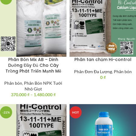
Phân Bón Mix AB – Dinh
Phân tan chậm Hi-control
Dưỡng Đầy Đủ Cho Cây
Trồng Phát Triển Mạnh Mẽ
Phân Đơn Đa Lượng
,
Phân bón
0
₫
Phân bón
,
Phân Bón NPK Tưới
Nhỏ Giọt
370.000
₫
–
1.480.000
₫
-22%
HOT