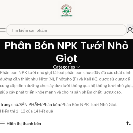
Phân Bón NPK Tưới Nhỏ
Giọt
Categories
Phân bón NPK tưới nhỏ giọt là loại phân bón chứa đầy đủ các chất dinh
dưỡng cần thiết như Nitơ (N), Phốtpho (P) và Kali (K), được sử dụng để
cung cấp dinh dưỡng cho cây dưa lưới thông qua hệ thống tưới nhỏ giọt,
giúp cây phát triển khỏe mạnh và cho ra sản phẩm chất lượng cao.
Trang chủ
SẢN PHẨM
Phân bón
Phân Bón NPK Tưới Nhỏ Giọt
Hiển thị 1–12 của 14 kết quả
Hiển thị thanh bên