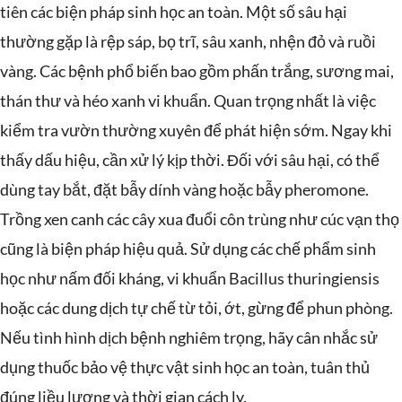
tiên các biện pháp sinh học an toàn. Một số sâu hại
thường gặp là rệp sáp, bọ trĩ, sâu xanh, nhện đỏ và ruồi
vàng. Các bệnh phổ biến bao gồm phấn trắng, sương mai,
thán thư và héo xanh vi khuẩn. Quan trọng nhất là việc
kiểm tra vườn thường xuyên để phát hiện sớm. Ngay khi
thấy dấu hiệu, cần xử lý kịp thời. Đối với sâu hại, có thể
dùng tay bắt, đặt bẫy dính vàng hoặc bẫy pheromone.
Trồng xen canh các cây xua đuổi côn trùng như cúc vạn thọ
cũng là biện pháp hiệu quả. Sử dụng các chế phẩm sinh
học như nấm đối kháng, vi khuẩn Bacillus thuringiensis
hoặc các dung dịch tự chế từ tỏi, ớt, gừng để phun phòng.
Nếu tình hình dịch bệnh nghiêm trọng, hãy cân nhắc sử
dụng thuốc bảo vệ thực vật sinh học an toàn, tuân thủ
đúng liều lượng và thời gian cách ly.