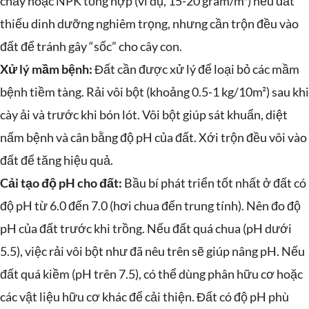
chảy hoặc NPK tổng hợp (ví dụ, 15-20 gram/m²) nếu đất
thiếu dinh dưỡng nghiêm trọng, nhưng cần trộn đều vào
đất để tránh gây “sốc” cho cây con.
Xử lý mầm bệnh:
Đất cần được xử lý để loại bỏ các mầm
bệnh tiềm tàng. Rải vôi bột (khoảng 0.5-1 kg/10m²) sau khi
cày ải và trước khi bón lót. Vôi bột giúp sát khuẩn, diệt
nấm bệnh và cân bằng độ pH của đất. Xới trộn đều vôi vào
đất để tăng hiệu quả.
Cải tạo độ pH cho đất:
Bầu bí phát triển tốt nhất ở đất có
độ pH từ 6.0 đến 7.0 (hơi chua đến trung tính). Nên đo độ
pH của đất trước khi trồng. Nếu đất quá chua (pH dưới
5.5), việc rải vôi bột như đã nêu trên sẽ giúp nâng pH. Nếu
đất quá kiềm (pH trên 7.5), có thể dùng phân hữu cơ hoặc
các vật liệu hữu cơ khác để cải thiện. Đất có độ pH phù