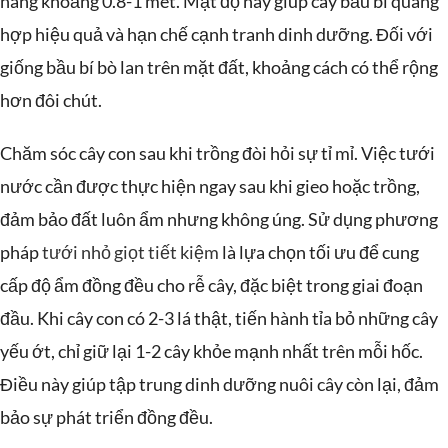
hàng khoảng 0.8-1 mét. Mật độ này giúp cây bầu bí quang
hợp hiệu quả và hạn chế cạnh tranh dinh dưỡng. Đối với
giống bầu bí bò lan trên mặt đất, khoảng cách có thể rộng
hơn đôi chút.
Chăm sóc cây con sau khi trồng đòi hỏi sự tỉ mỉ. Việc tưới
nước cần được thực hiện ngay sau khi gieo hoặc trồng,
đảm bảo đất luôn ẩm nhưng không úng. Sử dụng phương
pháp
tưới nhỏ giọt tiết kiệm
là lựa chọn tối ưu để cung
cấp độ ẩm đồng đều cho rễ cây, đặc biệt trong giai đoạn
đầu. Khi cây con có 2-3 lá thật, tiến hành tỉa bỏ những cây
yếu ớt, chỉ giữ lại 1-2 cây khỏe mạnh nhất trên mỗi hốc.
Điều này giúp tập trung dinh dưỡng nuôi cây còn lại, đảm
bảo sự phát triển đồng đều.