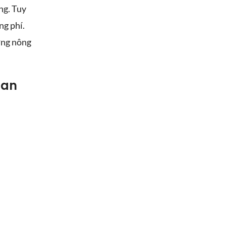
ng. Tuy
ng phí.
ượng nông
uan