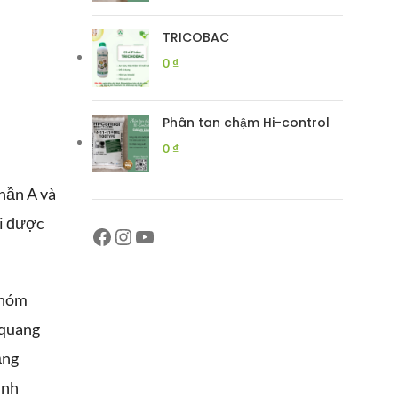
TRICOBAC
0
₫
Phân tan chậm Hi-control
0
₫
phần A và
hi được
nhóm
 quang
ăng
inh