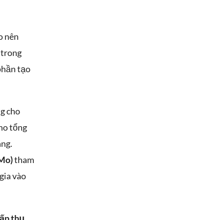
o nên
m trong
phần tạo
g cho
ho tổng
áng.
Mo)
tham
gia vào
ấp thụ