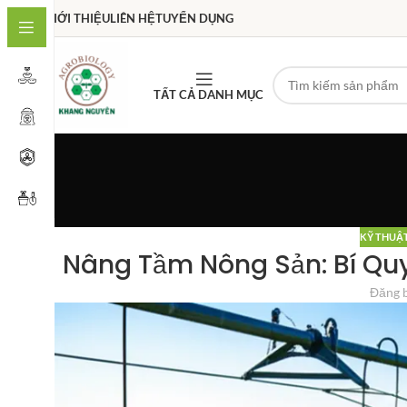
GIỚI THIỆU
LIÊN HỆ
TUYỂN DỤNG
TẤT CẢ DANH MỤC
KỸ THUẬ
Nâng Tầm Nông Sản: Bí Qu
Đăng 