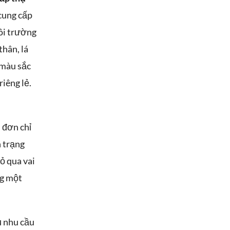
cung cấp
môi trường
hân, lá
 màu sắc
iêng lẻ.
 đơn chỉ
h trạng
ỏ qua vai
ng một
ủ nhu cầu