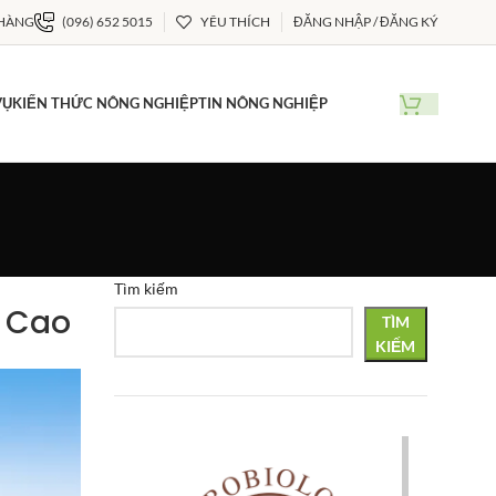
 HÀNG
(096) 652 5015
YÊU THÍCH
ĐĂNG NHẬP / ĐĂNG KÝ
VỤ
KIẾN THỨC NÔNG NGHIỆP
TIN NÔNG NGHIỆP
Tìm kiếm
g Cao
TÌM
KIẾM