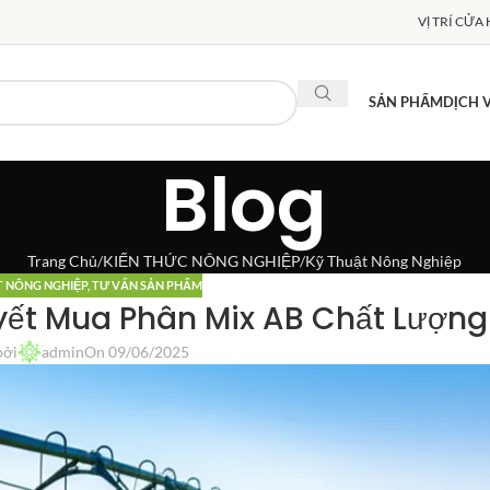
VỊ TRÍ CỬA
SẢN PHẨM
DỊCH 
Blog
Trang Chủ
KIẾN THỨC NÔNG NGHIỆP
Kỹ Thuật Nông Nghiệp
T NÔNG NGHIỆP
,
TƯ VẤN SẢN PHẨM
yết Mua Phân Mix AB Chất Lượn
bởi
admin
On 09/06/2025