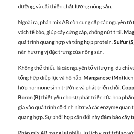
dưỡng, và cải thiện chất lượng nông sản.
Ngoài ra, phân mix AB còn cung cấp các nguyên tố
vách tế bào, giúp cây cứng cáp, chống nứt trái.
Mag
quá trình quang hợp và tổng hợp protein.
Sulfur (S
nên hương vị đặc trưng của nông sản.
Không thể thiếu là các nguyên tố vi lượng, dù chỉ 
tổng hợp diệp lục và hô hấp.
Manganese (Mn)
kích
hợp hormone sinh trưởng và phát triển chồi.
Copp
Boron (B)
thiết yếu cho sự phát triển của hoa phấ
gia vào quá trình cố định nitơ và các enzyme quan 
quang hợp. Sự phối hợp cân đối này đảm bảo cây tr
Phân mix AB mang lại nhiều lợi ích vượt trội so v