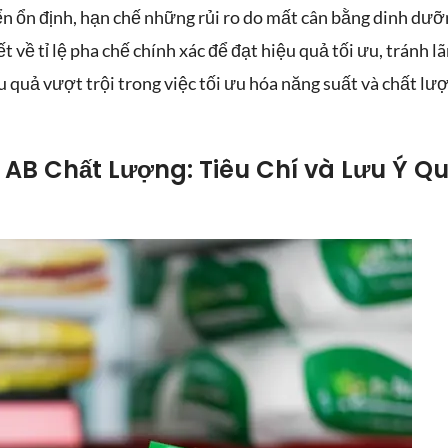
iển ổn định, hạn chế những rủi ro do mất cân bằng dinh dưỡ
 về tỉ lệ pha chế chính xác để đạt hiệu quả tối ưu, tránh lã
u quả vượt trội trong việc tối ưu hóa năng suất và chất l
AB Chất Lượng: Tiêu Chí và Lưu Ý Q