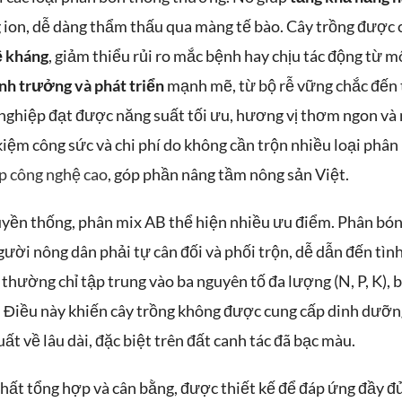
 ion, dễ dàng thẩm thấu qua màng tế bào. Cây trồng được 
ề kháng
, giảm thiểu rủi ro mắc bệnh hay chịu tác động từ 
inh trưởng và phát triển
mạnh mẽ, từ bộ rễ vững chắc đến t
nghiệp đạt được năng suất tối ưu, hương vị thơm ngon và
iệm công sức và chi phí do không cần trộn nhiều loại phân r
p công nghệ cao
, góp phần nâng tầm nông sản Việt.
yền thống, phân mix AB thể hiện nhiều ưu điểm. Phân bón
ười nông dân phải tự cân đối và phối trộn, dễ dẫn đến tìn
hường chỉ tập trung vào ba nguyên tố đa lượng (N, P, K), b
ng. Điều này khiến cây trồng không được cung cấp dinh dưỡ
t về lâu dài, đặc biệt trên đất canh tác đã bạc màu.
chất tổng hợp và cân bằng, được thiết kế để đáp ứng đầy đ