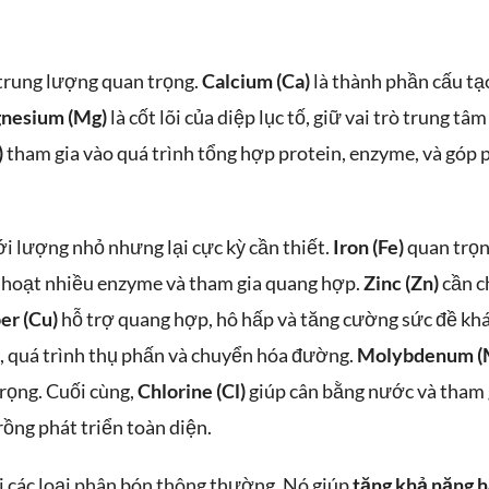
 trung lượng quan trọng.
Calcium (Ca)
là thành phần cấu tạ
nesium (Mg)
là cốt lõi của diệp lục tố, giữ vai trò trung tâ
)
tham gia vào quá trình tổng hợp protein, enzyme, và góp 
với lượng nhỏ nhưng lại cực kỳ cần thiết.
Iron (Fe)
quan trọn
 hoạt nhiều enzyme và tham gia quang hợp.
Zinc (Zn)
cần c
er (Cu)
hỗ trợ quang hợp, hô hấp và tăng cường sức đề kh
n, quá trình thụ phấn và chuyển hóa đường.
Molybdenum (
trọng. Cuối cùng,
Chlorine (Cl)
giúp cân bằng nước và tham 
ồng phát triển toàn diện.
ới các loại phân bón thông thường. Nó giúp
tăng khả năng h