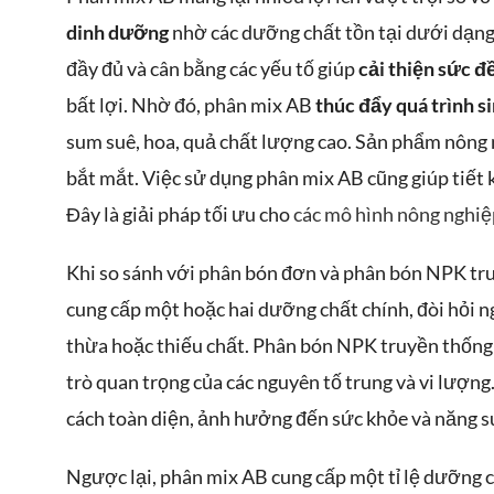
dinh dưỡng
nhờ các dưỡng chất tồn tại dưới dạng
đầy đủ và cân bằng các yếu tố giúp
cải thiện sức đ
bất lợi. Nhờ đó, phân mix AB
thúc đẩy quá trình s
sum suê, hoa, quả chất lượng cao. Sản phẩm nông 
bắt mắt. Việc sử dụng phân mix AB cũng giúp tiết k
Đây là giải pháp tối ưu cho
các mô hình nông nghiệ
Khi so sánh với phân bón đơn và phân bón NPK tru
cung cấp một hoặc hai dưỡng chất chính, đòi hỏi ng
thừa hoặc thiếu chất. Phân bón NPK truyền thống t
trò quan trọng của các nguyên tố trung và vi lượ
cách toàn diện, ảnh hưởng đến sức khỏe và năng suấ
Ngược lại, phân mix AB cung cấp một tỉ lệ dưỡng 