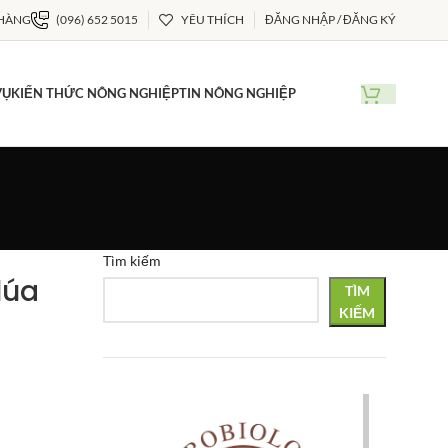
 HÀNG
(096) 652 5015
YÊU THÍCH
ĐĂNG NHẬP / ĐĂNG KÝ
VỤ
KIẾN THỨC NÔNG NGHIỆP
TIN NÔNG NGHIỆP
Tìm kiếm
lúa
TÌM
KIẾM