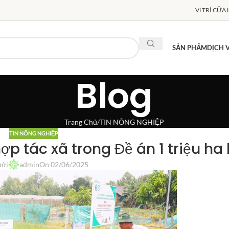
VỊ TRÍ CỬA
SẢN PHẨM
DỊCH 
Blog
Trang Chủ
TIN NÔNG NGHIỆP
TIN NÔNG NGHIỆP
p tác xã trong Đề án 1 triệu ha 
bởi
admin
On 02/06/2025