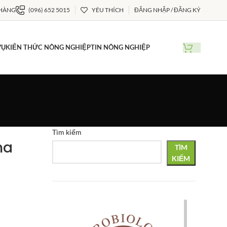
 HÀNG
(096) 652 5015
YÊU THÍCH
ĐĂNG NHẬP / ĐĂNG KÝ
VỤ
KIẾN THỨC NÔNG NGHIỆP
TIN NÔNG NGHIỆP
Tìm kiếm
ha
TÌM
KIẾM