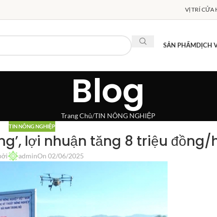
VỊ TRÍ CỬA
SẢN PHẨM
DỊCH 
Blog
Trang Chủ
TIN NÔNG NGHIỆP
TIN NÔNG NGHIỆP
ng’, lợi nhuận tăng 8 triệu đồng/
bởi
admin
On 02/06/2025