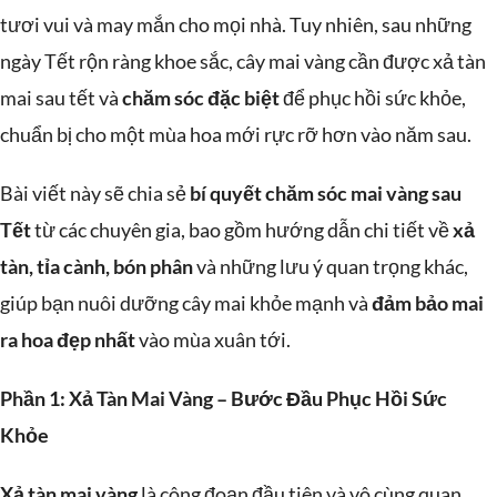
tươi vui và may mắn cho mọi nhà. Tuy nhiên, sau những
ngày Tết rộn ràng khoe sắc, cây mai vàng cần được xả tàn
mai sau tết và
chăm sóc đặc biệt
để phục hồi sức khỏe,
chuẩn bị cho một mùa hoa mới rực rỡ hơn vào năm sau.
Bài viết này sẽ chia sẻ
bí quyết chăm sóc mai vàng sau
Tết
từ các chuyên gia, bao gồm hướng dẫn chi tiết về
xả
tàn, tỉa cành, bón phân
và những lưu ý quan trọng khác,
giúp bạn nuôi dưỡng cây mai khỏe mạnh và
đảm bảo mai
ra hoa đẹp nhất
vào mùa xuân tới.
Phần 1: Xả Tàn Mai Vàng – Bước Đầu Phục Hồi Sức
Khỏe
Xả tàn mai vàng
là công đoạn đầu tiên và vô cùng quan