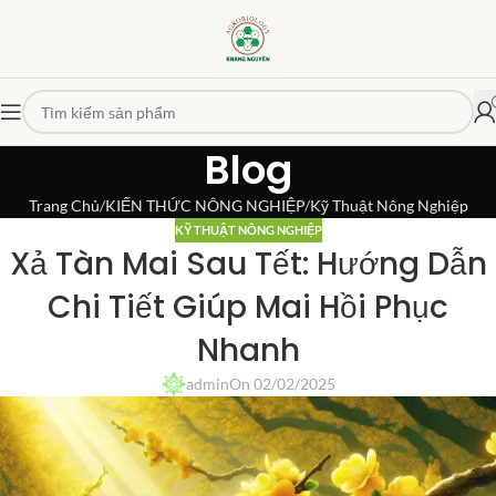
Blog
Trang Chủ
KIẾN THỨC NÔNG NGHIỆP
Kỹ Thuật Nông Nghiệp
KỸ THUẬT NÔNG NGHIỆP
Xả Tàn Mai Sau Tết: Hướng Dẫn
Chi Tiết Giúp Mai Hồi Phục
Nhanh
admin
On 02/02/2025