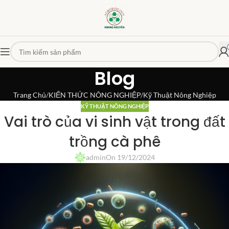
Blog
Trang Chủ
KIẾN THỨC NÔNG NGHIỆP
Kỹ Thuật Nông Nghiệp
KỸ THUẬT NÔNG NGHIỆP
Vai trò của vi sinh vật trong đất
trồng cà phê
admin
On 19/12/2024