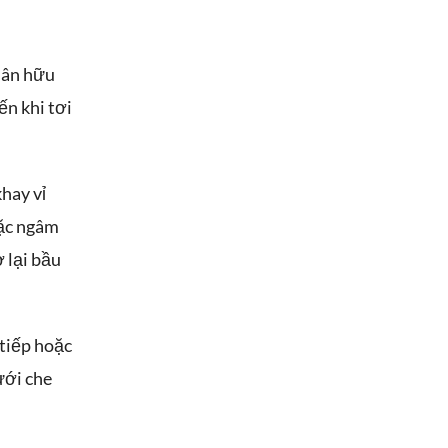
phân hữu
ến khi tơi
hay vỉ
oặc ngâm
 lại bầu
 tiếp hoặc
ưới che