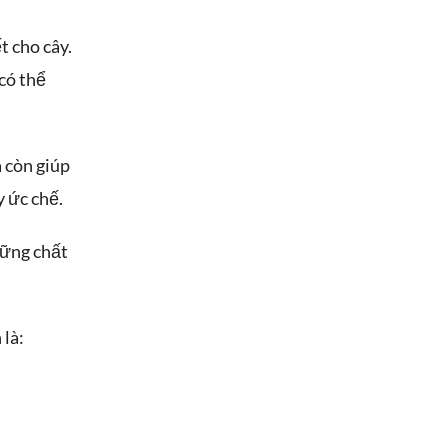
t cho cây.
có thể
a còn giúp
y ức chế.
hững chất
 là: