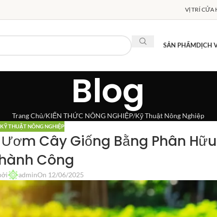
VỊ TRÍ CỬA
SẢN PHẨM
DỊCH 
Blog
Trang Chủ
KIẾN THỨC NÔNG NGHIỆP
Kỹ Thuật Nông Nghiệp
KỸ THUẬT NÔNG NGHIỆP
 Ươm Cây Giống Bằng Phân Hữu
hành Công
bởi
admin
On 12/06/2025