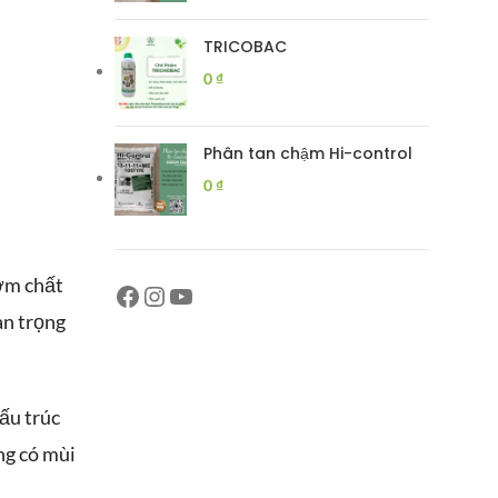
TRICOBAC
0
₫
Phân tan chậm Hi-control
0
₫
ươm chất
an trọng
cấu trúc
ng có mùi