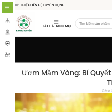
GIỚI THIỆU
LIÊN HỆ
TUYỂN DỤNG
TẤT CẢ DANH MỤC
Ươm Mầm Vàng: Bí Quyết
T
Đăng 