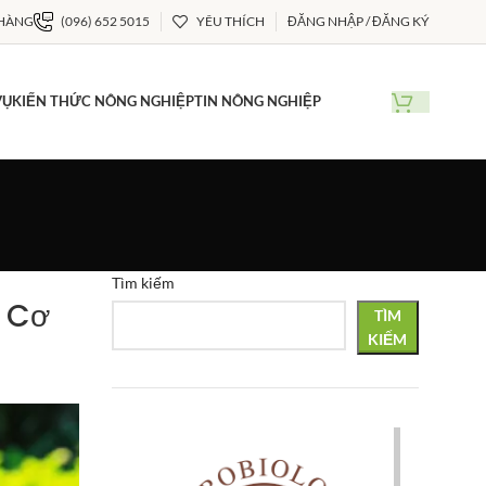
 HÀNG
(096) 652 5015
YÊU THÍCH
ĐĂNG NHẬP / ĐĂNG KÝ
VỤ
KIẾN THỨC NÔNG NGHIỆP
TIN NÔNG NGHIỆP
Tìm kiếm
 Cơ
TÌM
KIẾM