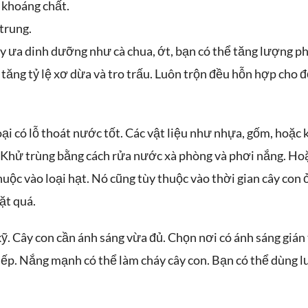
 khoáng chất.
trung.
 cây ưa dinh dưỡng như cà chua, ớt, bạn có thể tăng lượng 
, tăng tỷ lệ xơ dừa và tro trấu. Luôn trộn đều hỗn hợp cho đ
i có lỗ thoát nước tốt. Các vật liệu như nhựa, gốm, hoặc k
 Khử trùng bằng cách rửa nước xà phòng và phơi nắng. H
uộc vào loại hạt. Nó cũng tùy thuộc vào thời gian cây con ở
ặt quá.
kỹ. Cây con cần ánh sáng vừa đủ. Chọn nơi có ánh sáng gián
iếp. Nắng mạnh có thể làm cháy cây con. Bạn có thể dùng l