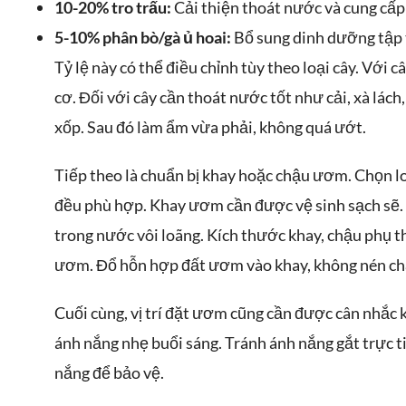
10-20% tro trấu:
Cải thiện thoát nước và cung cấp
5-10% phân bò/gà ủ hoai:
Bổ sung dinh dưỡng tập 
Tỷ lệ này có thể điều chỉnh tùy theo loại cây. Với
cơ. Đối với cây cần thoát nước tốt như cải, xà lách
xốp. Sau đó làm ẩm vừa phải, không quá ướt.
Tiếp theo là chuẩn bị khay hoặc chậu ươm. Chọn loạ
đều phù hợp. Khay ươm cần được vệ sinh sạch sẽ.
trong nước vôi loãng. Kích thước khay, chậu phụ th
ươm. Đổ hỗn hợp đất ươm vào khay, không nén ch
Cuối cùng, vị trí đặt ươm cũng cần được cân nhắc 
ánh nắng nhẹ buổi sáng. Tránh ánh nắng gắt trực t
nắng để bảo vệ.