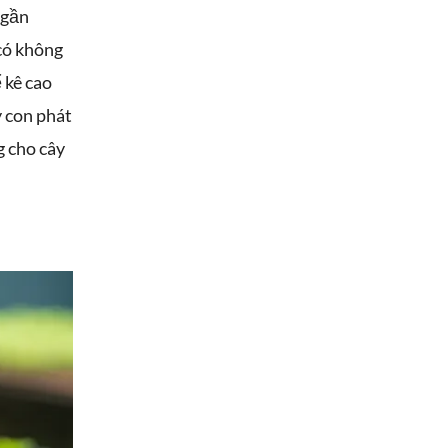
 gần
có không
 kê cao
 con phát
g cho cây