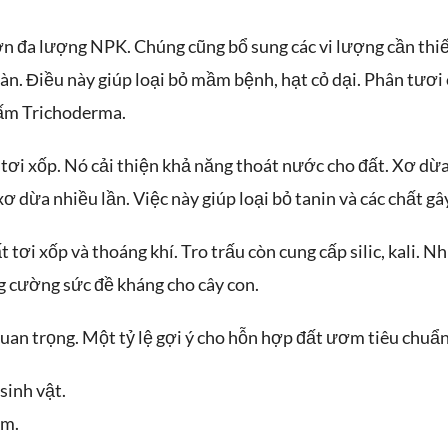
n đa lượng NPK. Chúng cũng bổ sung các vi lượng cần thiế
àn. Điều này giúp loại bỏ mầm bệnh, hạt cỏ dại. Phân tươi 
nấm Trichoderma.
 tơi xốp. Nó cải thiện khả năng thoát nước cho đất. Xơ dừ
ơ dừa nhiều lần. Việc này giúp loại bỏ tanin và các chất gâ
 tơi xốp và thoáng khí. Tro trấu còn cung cấp silic, kali. N
g cường sức đề kháng cho cây con.
 quan trọng. Một tỷ lệ gợi ý cho hỗn hợp đất ươm tiêu chuẩn
sinh vật.
ẩm.