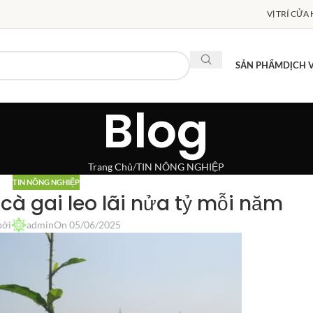
VỊ TRÍ CỬA
SẢN PHẨM
DỊCH 
Blog
Trang Chủ
TIN NÔNG NGHIỆP
TIN NÔNG NGHIỆP
 cà gai leo lãi nửa tỷ mỗi năm
bởi
admin
On 05/06/2025