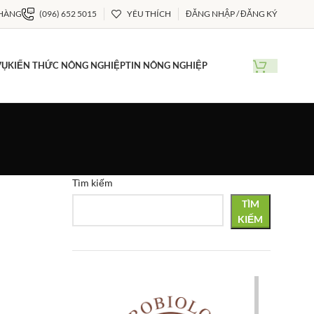
 HÀNG
(096) 652 5015
YÊU THÍCH
ĐĂNG NHẬP / ĐĂNG KÝ
VỤ
KIẾN THỨC NÔNG NGHIỆP
TIN NÔNG NGHIỆP
Tìm kiếm
TÌM
KIẾM