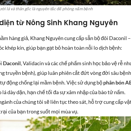
ới lá và thân gốc là nguyên tắc để phòng nấm bệnh
 diện từ Nông Sinh Khang Nguyên
hầm hàng giả, Khang Nguyên cung cấp sẵn bộ đôi Daconil –
c khép kín, giúp bạn gạt bỏ hoàn toàn nỗi lo dịch bệnh:
ối
Daconil
, Validacin và các chế phẩm sinh học bảo vệ rễ nh
ng truyền bệnh), giúp luân phiên cắt đứt vòng đời sâu bệnh
tự động chống lại mầm bệnh. Việc sử dụng bộ
phân bón A
 lá dày dặn, hạn chế tối đa sự xâm nhập của bào tử nấm.
gành của chúng tôi sẽ liên tục theo sát, hỗ trợ cung cấp vậ
 trại của bạn trong suốt mọi mùa vụ.