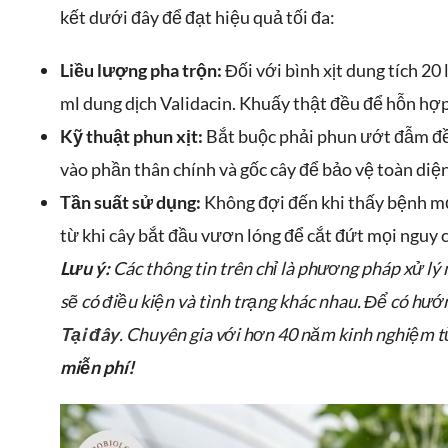
kết dưới đây để đạt hiệu quả tối đa:
Liều lượng pha trộn:
Đối với bình xịt dung tích 20
ml dung dịch Validacin. Khuấy thật đều để hỗn hợp
Kỹ thuật phun xịt:
Bắt buộc phải phun ướt đẫm đều
vào phần thân chính và gốc cây để bảo vệ toàn diện
Tần suất sử dụng:
Không đợi đến khi thấy bệnh mới
từ khi cây bắt đầu vươn lóng để cắt đứt mọi nguy 
Lưu ý:
Các thông tin trên chỉ là phương pháp xử lý
sẽ có điều kiện và tình trạng khác nhau.
Để có hướn
Tại đây
. Chuyên gia với hơn 40 năm kinh nghiệm từ
miễn phí!