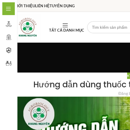
GIỚI THIỆU
LIÊN HỆ
TUYỂN DỤNG
TẤT CẢ DANH MỤC
K
Hướng dẫn dùng thuốc t
Đăng 