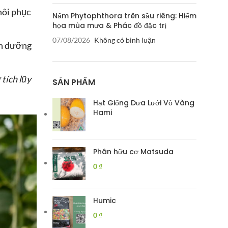
hôi phục
Nấm Phytophthora trên sầu riêng: Hiểm
họa mùa mưa & Phác đồ đặc trị
07/08/2026
Không có bình luận
nh dưỡng
tích lũy
SẢN PHẨM
Hạt Giống Dưa Lưới Vỏ Vàng
Hami
Phân hữu cơ Matsuda
0
₫
Humic
0
₫