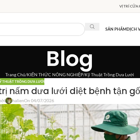
VỊ TRÍ CỬA
SẢN PHẨM
DỊCH 
Blog
Trang Chủ
KIẾN THỨC NÔNG NGHIỆP
Kỹ Thuật Trồng Dưa Lưới
Ỹ THUẬT TRỒNG DƯA LƯỚI
rị nấm dưa lưới diệt bệnh tận g
bởi
halien
On 04/07/2026