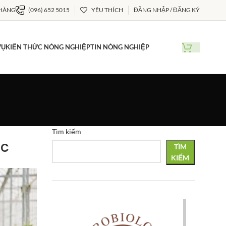
 HÀNG
(096) 652 5015
YÊU THÍCH
ĐĂNG NHẬP / ĐĂNG KÝ
VỤ
KIẾN THỨC NÔNG NGHIỆP
TIN NÔNG NGHIỆP
Tìm kiếm
ốc
TÌM
KIẾM