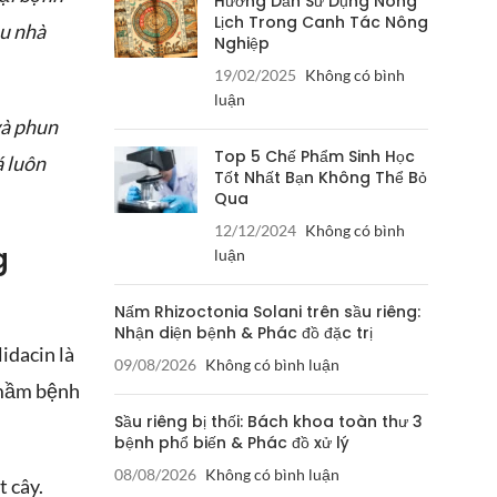
Hướng Dẫn Sử Dụng Nông
Lịch Trong Canh Tác Nông
ều nhà
Nghiệp
19/02/2025
Không có bình
luận
và phun
Top 5 Chế Phẩm Sinh Học
á luôn
Tốt Nhất Bạn Không Thể Bỏ
Qua
12/12/2024
Không có bình
g
luận
Nấm Rhizoctonia Solani trên sầu riêng:
Nhận diện bệnh & Phác đồ đặc trị
idacin là
09/08/2026
Không có bình luận
c mầm bệnh
Sầu riêng bị thối: Bách khoa toàn thư 3
bệnh phổ biến & Phác đồ xử lý
08/08/2026
Không có bình luận
t cây.