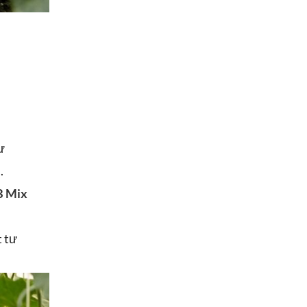
ư
.
B Mix
t tư