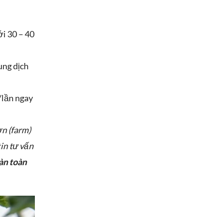
ới 30 – 40
ung dịch
/lần ngay
ờn (farm)
in tư vấn
àn toàn