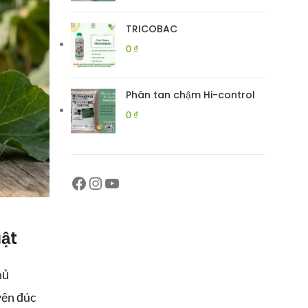
TRICOBAC
0
₫
Phân tan chậm Hi-control
0
₫
ật
hủ
yên đúc