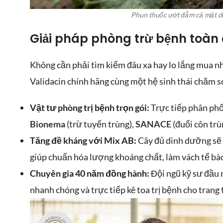
Phun thuốc ướt đẫm cả mặt dư
Giải pháp phòng trừ bệnh toàn
Không cần phải tìm kiếm đâu xa hay lo lắng mua n
Validacin chính hãng cùng một hệ sinh thái chăm só
Vật tư phòng trị bệnh trọn gói:
Trực tiếp phân ph
Bionema
(trừ tuyến trùng),
SANACE
(đuổi côn trù
Tăng đề kháng với Mix AB:
Cây đủ dinh dưỡng sẽ 
giúp chuẩn hóa lượng khoáng chất, làm vách tế bào
Chuyên gia 40 năm đồng hành:
Đội ngũ kỹ sư đầu n
nhanh chóng và trực tiếp kê toa trị bệnh cho trang