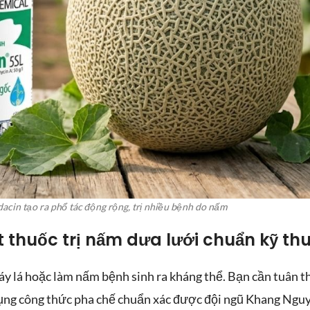
dacin tạo ra phổ tác động rộng, trị nhiều bệnh do nấm
 thuốc trị nấm dưa lưới chuẩn kỹ thu
áy lá hoặc làm nấm bệnh sinh ra kháng thể. Bạn cần tuân t
ụng công thức pha chế chuẩn xác được đội ngũ Khang Ngu