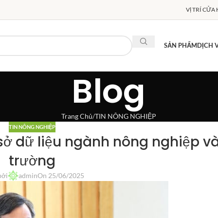
VỊ TRÍ CỬA
SẢN PHẨM
DỊCH 
Blog
Trang Chủ
TIN NÔNG NGHIỆP
TIN NÔNG NGHIỆP
 sở dữ liệu ngành nông nghiệp v
trường
bởi
admin
On 25/06/2025