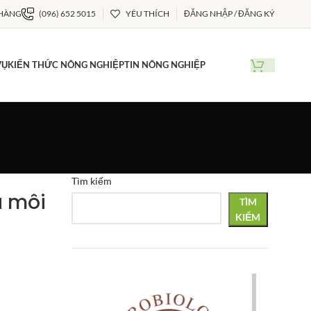
 HÀNG
(096) 652 5015
YÊU THÍCH
ĐĂNG NHẬP / ĐĂNG KÝ
VỤ
KIẾN THỨC NÔNG NGHIỆP
TIN NÔNG NGHIỆP
Tìm kiếm
à môi
TÌM
KIẾM