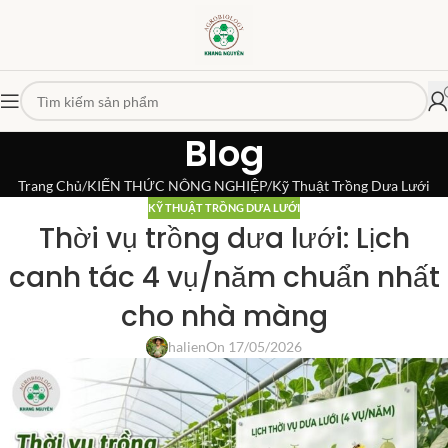
Blog
Trang Chủ
KIẾN THỨC NÔNG NGHIỆP
Kỹ Thuật Trồng Dưa Lưới
KỸ THUẬT TRỒNG DƯA LƯỚI
Thời vụ trồng dưa lưới: Lịch
canh tác 4 vụ/năm chuẩn nhất
cho nhà màng
halien
On 17/05/2026