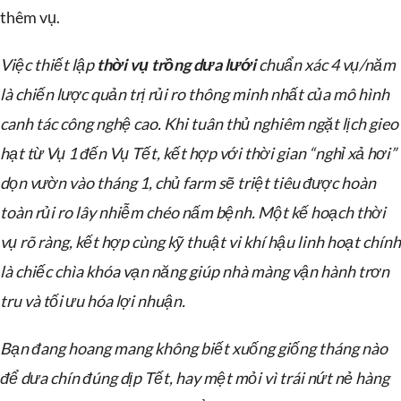
thêm vụ.
Việc thiết lập
thời vụ trồng dưa lưới
chuẩn xác 4 vụ/năm
là chiến lược quản trị rủi ro thông minh nhất của mô hình
canh tác công nghệ cao. Khi tuân thủ nghiêm ngặt lịch gieo
hạt từ Vụ 1 đến Vụ Tết, kết hợp với thời gian “nghỉ xả hơi”
dọn vườn vào tháng 1, chủ farm sẽ triệt tiêu được hoàn
toàn rủi ro lây nhiễm chéo nấm bệnh. Một kế hoạch thời
vụ rõ ràng, kết hợp cùng kỹ thuật vi khí hậu linh hoạt chính
là chiếc chìa khóa vạn năng giúp nhà màng vận hành trơn
tru và tối ưu hóa lợi nhuận.
Bạn đang hoang mang không biết xuống giống tháng nào
để dưa chín đúng dịp Tết, hay mệt mỏi vì trái nứt nẻ hàng