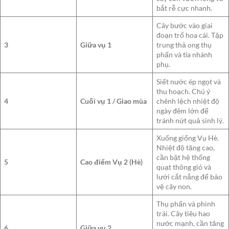
bắt rễ cực nhanh.
Cây bước vào giai
đoạn trổ hoa cái. Tập
3
Giữa vụ 1
trung thả ong thụ
phấn và tỉa nhánh
phụ.
Siết nước ép ngọt và
thu hoạch. Chú ý
4
Cuối vụ 1 / Giao mùa
chênh lệch nhiệt độ
ngày đêm lớn để
tránh nứt quả sinh lý.
Xuống giống Vụ Hè.
Nhiệt độ tăng cao,
cần bật hệ thống
5
Cao điểm Vụ 2 (Hè)
quạt thông gió và
lưới cắt nắng để bảo
vệ cây non.
Thụ phấn và phình
trái. Cây tiêu hao
nước mạnh, cần tăng
6
Giữa vụ 2