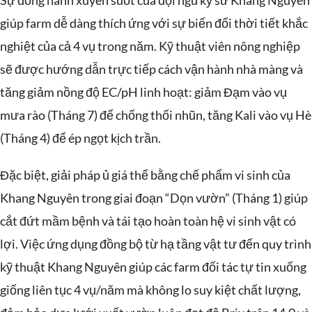
Sự đồng hành xuyên suốt của đội ngũ kỹ sư Khang Nguyên
giúp farm dễ dàng thích ứng với sự biến đổi thời tiết khắc
nghiệt của cả 4 vụ trong năm. Kỹ thuật viên nông nghiệp
sẽ được hướng dẫn trực tiếp cách vận hành nhà màng và
tăng giảm nồng độ EC/pH linh hoạt: giảm Đạm vào vụ
mưa rào (Tháng 7) để chống thối nhũn, tăng Kali vào vụ Hè
(Tháng 4) để ép ngọt kịch trần.
Đặc biệt, giải pháp ủ giá thể bằng chế phẩm vi sinh của
Khang Nguyên trong giai đoạn “Dọn vườn” (Tháng 1) giúp
cắt đứt mầm bệnh và tái tạo hoàn toàn hệ vi sinh vật có
lợi. Việc ứng dụng đồng bộ từ hạ tầng vật tư đến quy trình
kỹ thuật Khang Nguyên giúp các farm đối tác tự tin xuống
giống liên tục 4 vụ/năm mà không lo suy kiệt chất lượng,