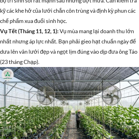
bọ trĩ sinh sôi rất mạnh sau những đợt mưa. Cần kiểm tra
kỹ các khe hở của lưới chắn côn trùng và định kỳ phun các
chế phẩm xua đuổi sinh học.
Vụ Tết (Tháng 11, 12, 1):
Vụ mùa mang lại doanh thu lớn
nhất nhưng áp lực nhất. Bạn phải gieo hạt chuẩn ngày để
dưa lên vân lưới đẹp và ngọt lịm đúng vào dịp đưa ông Táo
(23 tháng Chạp).