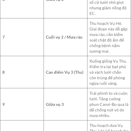
số cữ tưới nhỏ giọt
nhưng giảm nồng độ
EC.
Thu hoạch Vụ Hè.
Giai đoạn này dễ gặp
mưa rào, cần kiểm
7
Cuối vụ 2 / Mưa rào
soát chặt độ ẩm để
chống bệnh nấm
sương mai.
Xuống giống Vụ Thu.
Kiểm tra lại bạt phủ
8
Cao điểm Vụ 3 (Thu)
và vách lưới chắn
côn trùng để phòng
ngừa ruồi vàng.
Trái phình to và cuộn
lưới. Tăng cường
9
Giữa vụ 3
phun Canxi-Bo qua lá
để chống nứt vỏ do
mưa nhiều.
Thu hoạch dưa Vụ
Thu. Lên kế hoạch dự