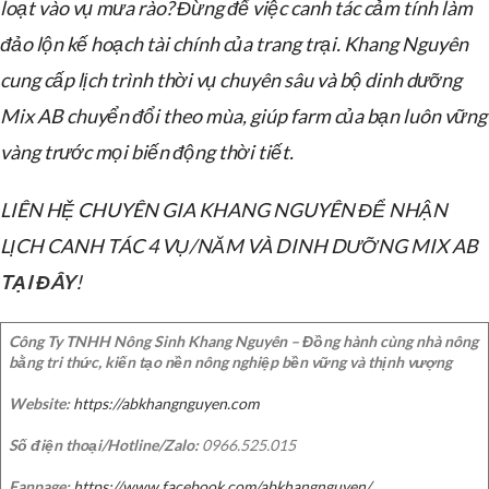
loạt vào vụ mưa rào? Đừng để việc canh tác cảm tính làm
đảo lộn kế hoạch tài chính của trang trại. Khang Nguyên
cung cấp lịch trình thời vụ chuyên sâu và bộ dinh dưỡng
Mix AB chuyển đổi theo mùa, giúp farm của bạn luôn vững
vàng trước mọi biến động thời tiết.
LIÊN HỆ CHUYÊN GIA KHANG NGUYÊN ĐỂ NHẬN
LỊCH CANH TÁC 4 VỤ/NĂM VÀ DINH DƯỠNG MIX AB
TẠI ĐÂY
!
Công Ty TNHH Nông Sinh Khang Nguyên – Đồng hành cùng nhà nông
bằng tri thức, kiến tạo nền nông nghiệp bền vững và thịnh vượng
Website:
https://abkhangnguyen.com
Số điện thoại/Hotline/Zalo:
0966.525.015
Fanpage:
https://www.facebook.com/abkhangnguyen/