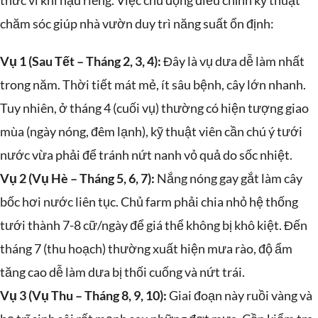
thức vi khí hậu riêng. Việc chủ động điều chỉnh kỹ thuật
chăm sóc giúp nhà vườn duy trì năng suất ổn định:
Vụ 1 (Sau Tết – Tháng 2, 3, 4):
Đây là vụ dưa dễ làm nhất
trong năm. Thời tiết mát mẻ, ít sâu bệnh, cây lớn nhanh.
Tuy nhiên, ở tháng 4 (cuối vụ) thường có hiện tượng giao
mùa (ngày nóng, đêm lạnh), kỹ thuật viên cần chú ý tưới
nước vừa phải để tránh nứt nanh vỏ quả do sốc nhiệt.
Vụ 2 (Vụ Hè – Tháng 5, 6, 7):
Nắng nóng gay gắt làm cây
bốc hơi nước liên tục. Chủ farm phải chia nhỏ hệ thống
tưới thành 7-8 cữ/ngày để giá thể không bị khô kiệt. Đến
tháng 7 (thu hoạch) thường xuất hiện mưa rào, độ ẩm
tăng cao dễ làm dưa bị thối cuống và nứt trái.
Vụ 3 (Vụ Thu – Tháng 8, 9, 10):
Giai đoạn này ruồi vàng và