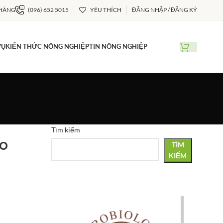
 HÀNG
(096) 652 5015
YÊU THÍCH
ĐĂNG NHẬP / ĐĂNG KÝ
VỤ
KIẾN THỨC NÔNG NGHIỆP
TIN NÔNG NGHIỆP
Tìm kiếm
ào
TÌM
KIẾM