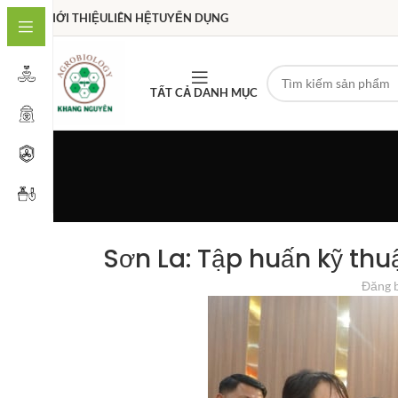
GIỚI THIỆU
LIÊN HỆ
TUYỂN DỤNG
TẤT CẢ DANH MỤC
Sơn La: Tập huấn kỹ thu
Đăng 