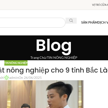
VỊ TRÍ CỬA
SẢN PHẨM
DỊCH 
Blog
Trang Chủ
TIN NÔNG NGHIỆP
TIN NÔNG NGHIỆP
ật nông nghiệp cho 9 tỉnh Bắc L
bởi
admin
On 26/06/2025