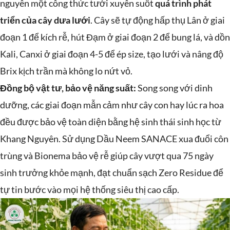
nguyên một công thức tưới xuyên suốt
quá trình phát
triển của cây dưa lưới
. Cây sẽ tự động hấp thụ Lân ở giai
đoạn 1 để kích rễ, hút Đạm ở giai đoạn 2 để bung lá, và dồn
Kali, Canxi ở giai đoạn 4-5 để ép size, tạo lưới và nâng độ
Brix kịch trần mà không lo nứt vỏ.
Đồng bộ vật tư, bảo vệ năng suất:
Song song với dinh
dưỡng, các giai đoạn mẫn cảm như cây con hay lúc ra hoa
đều được bảo vệ toàn diện bằng hệ sinh thái sinh học từ
Khang Nguyên. Sử dụng Dầu Neem SANACE xua đuổi côn
trùng và Bionema bảo vệ rễ giúp cây vượt qua 75 ngày
sinh trưởng khỏe mạnh, đạt chuẩn sạch Zero Residue để
tự tin bước vào mọi hệ thống siêu thị cao cấp.