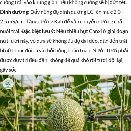
cuống trái vào khung giàn, nếu không cuống sẽ bị đứt tét.
Dinh dưỡng:
Đẩy nồng độ dinh dưỡng EC lên mức 2.0 –
2.5 mS/cm. Tăng cường Kali để vận chuyển dưỡng chất
nuôi trái.
Đặc biệt lưu ý:
Nếu thiếu hụt Canxi ở giai đoạn
nứt lưới này, vỏ dưa sẽ không đủ độ dai dẻo, dẫn đến trái
bị nứt toác đôi ra và thối hỏng hoàn toàn. Nước tưới phải
được duy trì đều đặn, không để quá khô rồi tưới dội lại
gây sốc.