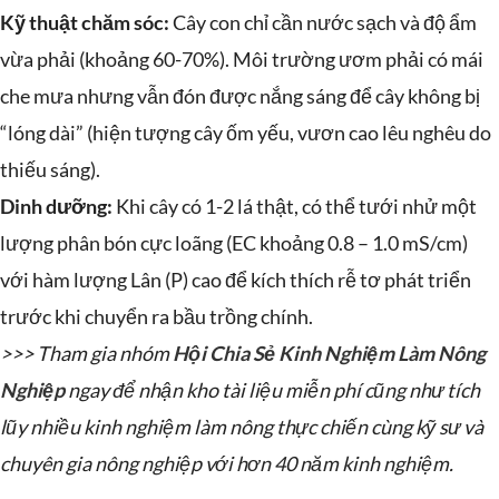
Kỹ thuật chăm sóc:
Cây con chỉ cần nước sạch và độ ẩm
vừa phải (khoảng 60-70%). Môi trường ươm phải có mái
che mưa nhưng vẫn đón được nắng sáng để cây không bị
“lóng dài” (hiện tượng cây ốm yếu, vươn cao lêu nghêu do
thiếu sáng).
Dinh dưỡng:
Khi cây có 1-2 lá thật, có thể tưới nhử một
lượng phân bón cực loãng (EC khoảng 0.8 – 1.0 mS/cm)
với hàm lượng Lân (P) cao để kích thích rễ tơ phát triển
trước khi chuyển ra bầu trồng chính.
>>> Tham gia nhóm
Hội Chia Sẻ Kinh Nghiệm Làm Nông
Nghiệp
ngay để nhận kho tài liệu miễn phí cũng như tích
lũy nhiều kinh nghiệm làm nông thực chiến cùng kỹ sư và
chuyên gia nông nghiệp với hơn 40 năm kinh nghiệm.