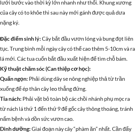
lưới bước vào thời kỳ lớn nhanh như thổi. Khung xương
của cây có to khỏe thì sau này mới gánh được quả dưa
nặng ký.
Đặc điểm sinh lý:
Cây bắt đầu vươn lóng và bung đọt liên
tục. Trung bình mỗi ngày cây có thể cao thêm 5-10cm và ra
lá mới. Các tua cuốn bắt đầu xuất hiện để tìm chỗ bám.
Kỹ thuật chăm sóc (Can thiệp cơ học):
Quấn ngọn:
Phải dùng dây se nông nghiệp thả từ trần
xuống để ép thân cây leo thẳng đứng.
Tỉa nách:
Phải vặt bỏ toàn bộ các chồi nhánh phụ mọc ra
từ nách lá thứ 1 đến thứ 9 để gốc cây thông thoáng, tránh
nấm bệnh và dồn sức vươn cao.
Dinh dưỡng:
Giai đoạn này cây “phàm ăn” nhất. Cần đẩy