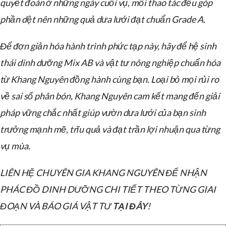
quyết đoán ở những ngày cuối vụ, mỗi thao tác đều góp
phần dệt nên những quả dưa lưới đạt chuẩn Grade A.
Để đơn giản hóa hành trình phức tạp này, hãy để hệ sinh
thái dinh dưỡng Mix AB và vật tư nông nghiệp chuẩn hóa
từ Khang Nguyên đồng hành cùng bạn. Loại bỏ mọi rủi ro
về sai số phân bón, Khang Nguyên cam kết mang đến giải
pháp vững chắc nhất giúp vườn dưa lưới của bạn sinh
trưởng mạnh mẽ, trĩu quả và đạt trần lợi nhuận qua từng
vụ mùa.
LIÊN HỆ CHUYÊN GIA KHANG NGUYÊN ĐỂ NHẬN
PHÁC ĐỒ DINH DƯỠNG CHI TIẾT THEO TỪNG GIAI
ĐOẠN VÀ BÁO GIÁ VẬT TƯ
TẠI ĐÂY
!