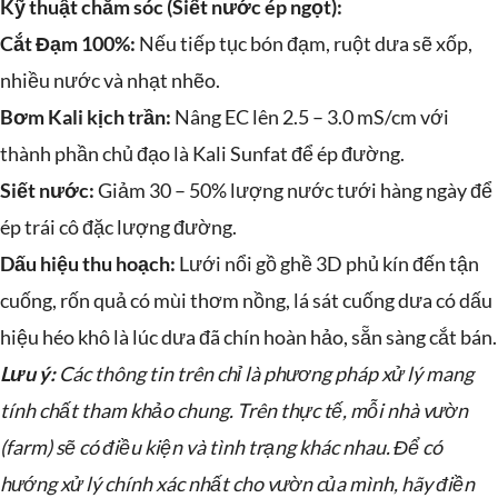
Kỹ thuật chăm sóc (Siết nước ép ngọt):
Cắt Đạm 100%:
Nếu tiếp tục bón đạm, ruột dưa sẽ xốp,
nhiều nước và nhạt nhẽo.
Bơm Kali kịch trần:
Nâng EC lên 2.5 – 3.0 mS/cm với
thành phần chủ đạo là Kali Sunfat để ép đường.
Siết nước:
Giảm 30 – 50% lượng nước tưới hàng ngày để
ép trái cô đặc lượng đường.
Dấu hiệu thu hoạch:
Lưới nổi gồ ghề 3D phủ kín đến tận
cuống, rốn quả có mùi thơm nồng, lá sát cuống dưa có dấu
hiệu héo khô là lúc dưa đã chín hoàn hảo, sẵn sàng cắt bán.
Lưu ý:
Các thông tin trên chỉ là phương pháp xử lý mang
tính chất tham khảo chung. Trên thực tế, mỗi nhà vườn
(farm) sẽ có điều kiện và tình trạng khác nhau.
Để có
hướng xử lý chính xác nhất cho vườn của mình, hãy điền