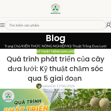
Blog
Trang Chủ
KIẾN THỨC NÔNG NGHIỆP
Kỹ Thuật Trồng Dưa Lưới
KỸ THUẬT TRỒNG DƯA LƯỚI
Quá trình phát triển của cây
dưa lưới: Kỹ thuật chăm sóc
qua 5 giai đoạn
halien
On 17/06/2026