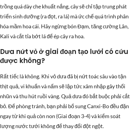
trồng quá dày che khuất nắng, cây sẽ chỉ tập trung phát
triển sinh dưỡng (ra đọt, ra lá) mà ức chế quá trình phân
hóa mầm hoa cái. Hãy ngừng bón Đạm, tăng cường Lân,
Kali và cắt tỉa bớt lá để ép cây ra hoa.
Dưa nứt vỏ ở giai đoạn tạo lưới có cứu
được không?
Rất tiếc là không. Khi vỏ dưa đã bị nứt toác sâu vào tận
thịt quả, vi khuẩn và nấm sẽ lập tức xâm nhập gây thối
nhũn và thu hút ruồi vàng. Quả dưa đó bắt buộc phải cắt
bỏ. Để phòng tránh, bạn phải bổ sung Canxi-Bo đều đặn
ngay từ khi quả còn non (Giai đoạn 3-4) và kiểm soát
lượng nước tưới không để thay đổi đột ngột.