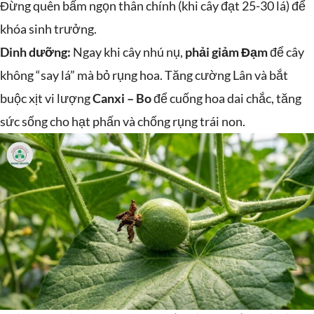
Đừng quên bấm ngọn thân chính (khi cây đạt 25-30 lá) để
khóa sinh trưởng.
Dinh dưỡng:
Ngay khi cây nhú nụ,
phải giảm Đạm
để cây
không “say lá” mà bỏ rụng hoa. Tăng cường Lân và bắt
buộc xịt vi lượng
Canxi – Bo
để cuống hoa dai chắc, tăng
sức sống cho hạt phấn và chống rụng trái non.