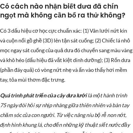
Có cách nào nhận biết dưa đã chín
ngọt mà không cần bổ ra thử không?
Có 3 dấu hiệu cơ học cực chuẩn xác: (1) Vân lưới nứt kín
và cuộn nổi gồ ghề (3D) lên tận sát cuống; (2) Chiếc lá nhỏ
mọc ngay sát cuống của quả dưa đó chuyển sang màu vàng
và khô héo (dấu hiệu đã vắt kiệt dinh dưỡng); (3) Rốn dưa
(phần đáy quả) có vòng nứt nhẹ và ấn vào thấy hơi mềm
tay, tỏa mùi thơm đặc trưng.
Quá trình phát triển của cây dưa lưới
là một hành trình
75 ngày đòi hỏi sự nhịp nhàng giữa thiên nhiên và bàn tay
chăm sóc của con người. Từ việc nâng niu bộ rễ non nớt,
định hình khung lá, cho đến những kỹ thuật siết nước đầy