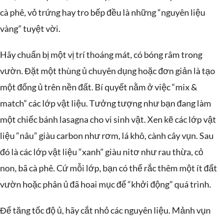
cà phê, vỏ trứng hay tro bếp đều là những “nguyên liệu
vàng” tuyệt vời.
Hãy chuẩn bị một vị trí thoáng mát, có bóng râm trong
vườn. Đặt một thùng ủ chuyên dụng hoặc đơn giản là tạo
một đống ủ trên nền đất. Bí quyết nằm ở việc “mix &
match” các lớp vật liệu. Tưởng tượng như bạn đang làm
một chiếc bánh lasagna cho vi sinh vật. Xen kẽ các lớp vật
liệu “nâu” giàu carbon như rơm, lá khô, cành cây vụn. Sau
đó là các lớp vật liệu “xanh” giàu nitơ như rau thừa, cỏ
non, bã cà phê. Cứ mỗi lớp, bạn có thể rắc thêm một ít đất
vườn hoặc phân ủ đã hoai mục để “khởi động” quá trình.
Để tăng tốc độ ủ, hãy cắt nhỏ các nguyên liệu. Mảnh vụn