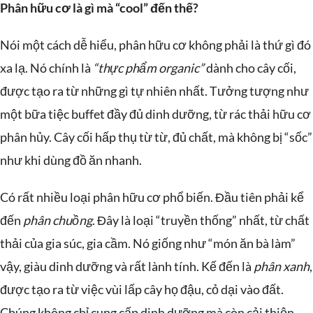
Phân hữu cơ là gì mà “cool” đến thế?
Nói một cách dễ hiểu, phân hữu cơ không phải là thứ gì đó
xa lạ. Nó chính là
“thực phẩm organic”
dành cho cây cối,
được tạo ra từ những gì tự nhiên nhất. Tưởng tượng như
một bữa tiệc buffet đầy đủ dinh dưỡng, từ rác thải hữu cơ
phân hủy. Cây cối hấp thụ từ từ, đủ chất, mà không bị “sốc”
như khi dùng đồ ăn nhanh.
Có rất nhiều loại phân hữu cơ phổ biến. Đầu tiên phải kể
đến
phân chuồng
. Đây là loại “truyền thống” nhất, từ chất
thải của gia súc, gia cầm. Nó giống như “món ăn bà làm”
vậy, giàu dinh dưỡng và rất lành tính. Kế đến là
phân xanh
,
được tạo ra từ việc vùi lấp cây họ đậu, cỏ dại vào đất.
Chúng không chỉ cung cấp dinh dưỡng mà còn cải thiện