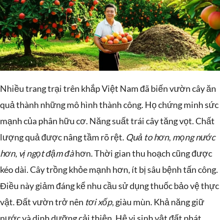
Nhiều trang trại trên khắp Việt Nam đã biến vườn cây ăn
quả thành những mô hình thành công. Họ chứng minh sức
mạnh của phân hữu cơ. Năng suất trái cây tăng vọt. Chất
lượng quả được nâng tầm rõ rệt.
Quả to hơn
,
mọng nước
hơn
,
vị ngọt đậm đà
hơn. Thời gian thu hoạch cũng được
kéo dài. Cây trồng khỏe mạnh hơn, ít bị sâu bệnh tấn công.
Điều này giảm đáng kể nhu cầu sử dụng thuốc bảo vệ thực
vật. Đất vườn trở nên
tơi xốp
, giàu mùn. Khả năng giữ
nước và dinh dưỡng cải thiện. Hệ vi sinh vật đất phát