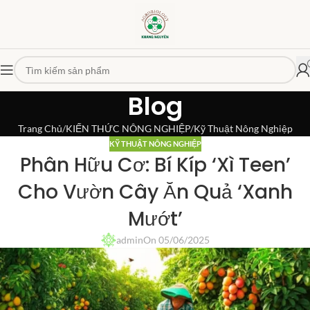
Blog
Trang Chủ
KIẾN THỨC NÔNG NGHIỆP
Kỹ Thuật Nông Nghiệp
KỸ THUẬT NÔNG NGHIỆP
Phân Hữu Cơ: Bí Kíp ‘Xì Teen’
Cho Vườn Cây Ăn Quả ‘Xanh
Mướt’
admin
On 05/06/2025