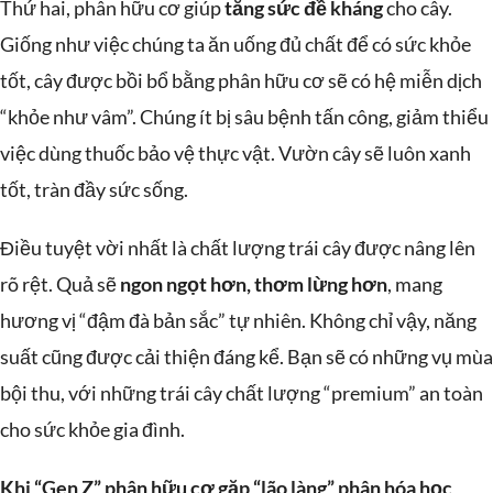
Thứ hai, phân hữu cơ giúp
tăng sức đề kháng
cho cây.
Giống như việc chúng ta ăn uống đủ chất để có sức khỏe
tốt, cây được bồi bổ bằng phân hữu cơ sẽ có hệ miễn dịch
“khỏe như vâm”. Chúng ít bị sâu bệnh tấn công, giảm thiểu
việc dùng thuốc bảo vệ thực vật. Vườn cây sẽ luôn xanh
tốt, tràn đầy sức sống.
Điều tuyệt vời nhất là chất lượng trái cây được nâng lên
rõ rệt. Quả sẽ
ngon ngọt hơn, thơm lừng hơn
, mang
hương vị “đậm đà bản sắc” tự nhiên. Không chỉ vậy, năng
suất cũng được cải thiện đáng kể. Bạn sẽ có những vụ mùa
bội thu, với những trái cây chất lượng “premium” an toàn
cho sức khỏe gia đình.
Khi “Gen Z” phân hữu cơ gặp “lão làng” phân hóa học