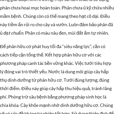
phân chưa hoai mục hoàn toàn. Phân chưa ủ kỹ chứa nhiều
mầm bệnh. Chúng còn có thể mang theo hạt cỏ dại. Điều
này tiềm ẩn rủi ro cho cây và vườn. Luôn đảm bảo phân đã
ủ
đạt chuẩn
. Phân có màu nâu đen, mùi đất ẩm tự nhiên.
Để phân hữu cơ phát huy tối đa “siêu năng lực”, cần có
cách tiếp cận tổng thể. Kết hợp phân hữu cơ với các
phương pháp canh tác bền vững khác. Việc tưới tiêu hợp
lý đóng vai trò thiết yếu. Nước là dung môi giúp cây hấp
thụ dinh dưỡng từ phân hữu cơ. Tưới đúng lượng, đúng
thời điểm. Điều này giúp cây hấp thu hiệu quả, tránh lãng
phí. Phòng trừ sâu bệnh bằng phương pháp sinh học là
chìa khóa. Cây khỏe mạnh nhờ dinh dưỡng hữu cơ. Chúng
sẽ có sức đề kháng tự nhiên tốt hơn. Sử dụng thiên địch để