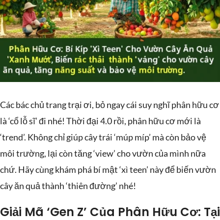
Các bác chủ trang trại ơi, bỏ ngay cái suy nghĩ phân hữu cơ
là ‘cổ lỗ sĩ’ đi nhé! Thời đại 4.0 rồi, phân hữu cơ mới là
‘trend’. Không chỉ giúp cây trái ‘múp míp’ mà còn bảo vệ
môi trường, lại còn tăng ‘view’ cho vườn của mình nữa
chứ. Hãy cùng khám phá bí mật ‘xì teen’ này để biến vườn
cây ăn quả thành ‘thiên đường’ nhé!
Giải Mã ‘Gen Z’ Của Phân Hữu Cơ: Tại