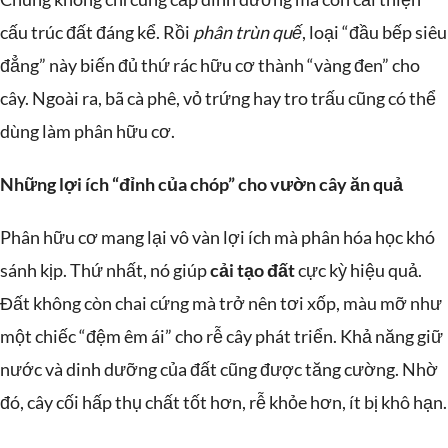
cấu trúc đất đáng kể. Rồi
phân trùn quế
, loại “đầu bếp siêu
đẳng” này biến đủ thứ rác hữu cơ thành “vàng đen” cho
cây. Ngoài ra, bã cà phê, vỏ trứng hay tro trấu cũng có thể
dùng làm phân hữu cơ.
Những lợi ích “đỉnh của chóp” cho vườn cây ăn quả
Phân hữu cơ mang lại vô vàn lợi ích mà phân hóa học khó
sánh kịp. Thứ nhất, nó giúp
cải tạo đất
cực kỳ hiệu quả.
Đất không còn chai cứng mà trở nên tơi xốp, màu mỡ như
một chiếc “đệm êm ái” cho rễ cây phát triển. Khả năng giữ
nước và dinh dưỡng của đất cũng được tăng cường. Nhờ
đó, cây cối hấp thụ chất tốt hơn, rễ khỏe hơn, ít bị khô hạn.