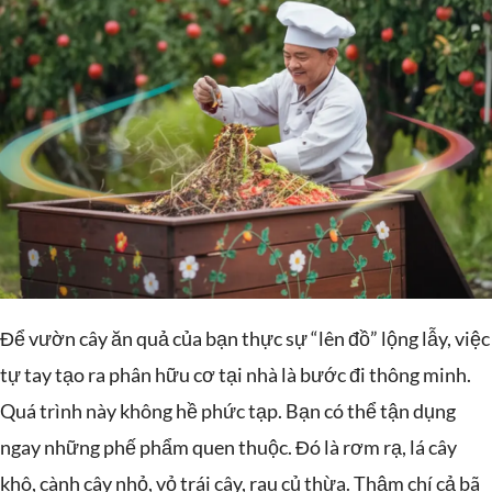
Để vườn cây ăn quả của bạn thực sự “lên đồ” lộng lẫy, việc
tự tay tạo ra phân hữu cơ tại nhà là bước đi thông minh.
Quá trình này không hề phức tạp. Bạn có thể tận dụng
ngay những phế phẩm quen thuộc. Đó là rơm rạ, lá cây
khô, cành cây nhỏ, vỏ trái cây, rau củ thừa. Thậm chí cả bã