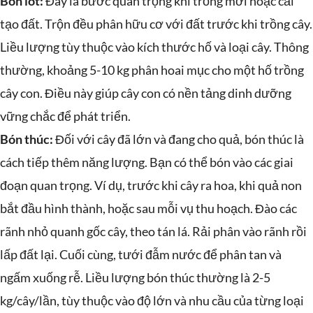
Bón lót:
Đây là bước quan trọng khi trồng mới hoặc cải
tạo đất. Trộn đều phân hữu cơ với đất trước khi trồng cây.
Liều lượng tùy thuộc vào kích thước hố và loại cây. Thông
thường, khoảng 5-10 kg phân hoai mục cho một hố trồng
cây con. Điều này giúp cây con có nền tảng dinh dưỡng
vững chắc để phát triển.
Bón thúc:
Đối với cây đã lớn và đang cho quả, bón thúc là
cách tiếp thêm năng lượng. Bạn có thể bón vào các giai
đoạn quan trọng. Ví dụ, trước khi cây ra hoa, khi quả non
bắt đầu hình thành, hoặc sau mỗi vụ thu hoạch. Đào các
rãnh nhỏ quanh gốc cây, theo tán lá. Rải phân vào rãnh rồi
lấp đất lại. Cuối cùng, tưới đẫm nước để phân tan và
ngấm xuống rễ. Liều lượng bón thúc thường là 2-5
kg/cây/lần, tùy thuộc vào độ lớn và nhu cầu của từng loại