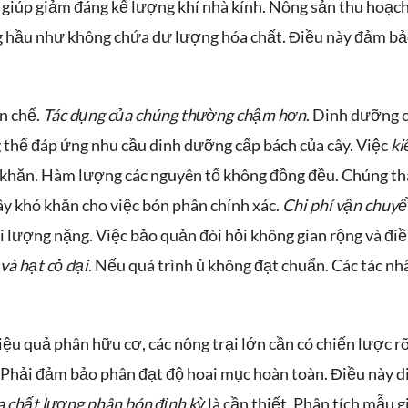
giúp giảm đáng kể lượng khí nhà kính. Nông sản thu hoạch
g hầu như không chứa dư lượng hóa chất. Điều này đảm bả
n chế.
Tác dụng của chúng thường chậm hơn
. Dinh dưỡng 
g thể đáp ứng nhu cầu dinh dưỡng cấp bách của cây. Việc
ki
 khăn. Hàm lượng các nguyên tố không đồng đều. Chúng th
ây khó khăn cho việc bón phân chính xác.
Chi phí vận chuyể
ối lượng nặng. Việc bảo quản đòi hỏi không gian rộng và đi
và hạt cỏ dại
. Nếu quá trình ủ không đạt chuẩn. Các tác nh
u quả phân hữu cơ, các nông trại lớn cần có chiến lược rõ
. Phải đảm bảo phân đạt độ hoai mục hoàn toàn. Điều này d
a chất lượng phân bón định kỳ
là cần thiết. Phân tích mẫu g