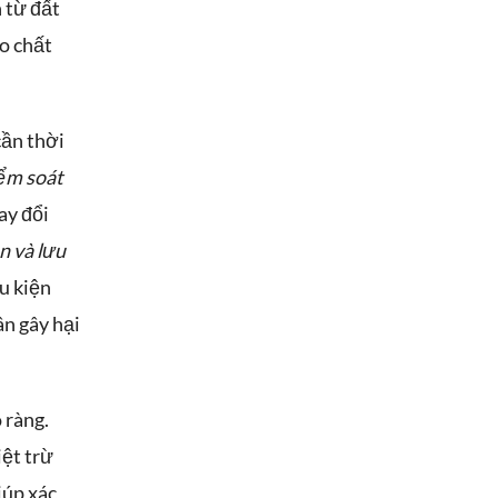
 từ đất
o chất
cần thời
ểm soát
ay đổi
n và lưu
ều kiện
ân gây hại
 ràng.
iệt trừ
iúp xác