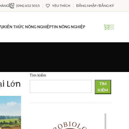
 HÀNG
(096) 652 5015
YÊU THÍCH
ĐĂNG NHẬP / ĐĂNG KÝ
VỤ
KIẾN THỨC NÔNG NGHIỆP
TIN NÔNG NGHIỆP
Tìm kiếm
i Lớn
TÌM
KIẾM