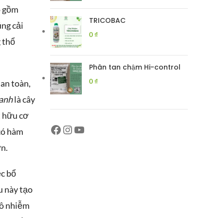
o gồm
TRICOBAC
úng cải
0
₫
g thổ
Phân tan chậm Hi-control
0
₫
 an toàn,
anh
là cây
t hữu cơ
có hàm
ớn.
ệc bổ
u này tạo
 ô nhiễm