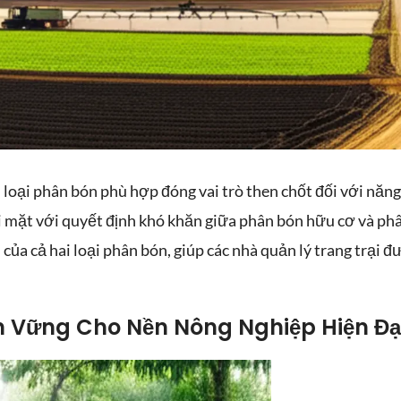
 loại phân bón phù hợp đóng vai trò then chốt đối với năng
i mặt với quyết định khó khăn giữa phân bón hữu cơ và ph
 của cả hai loại phân bón, giúp các nhà quản lý trang trại đư
 300SC là thuốc
Thuốc trừ sâu BA
nấm chứa hoạt
n Vững Cho Nền Nông Nghiệp Hiện Đạ
ĐĂNG 500WP là sản
 Tebuconazole,
phẩm chuyên dùng để
 dùng để kiểm
ách: 500 hạt/gói
Bio Lato Lúa
Dung dịch vệ sinh
tiêu diệt sâu bệnh hại
 nhiều loại nấm
Thành phần:
Chứa vi
đường ống BM Clean là
cây trồng. Với hoạt
 trên cây trồng
HẠT GIỐNG DƯA
khuẩn có lợi hỗ trợ
sản phẩm chuyên dụng
chất mạnh, thuốc giúp