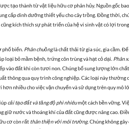
được tạo thành từ vật liệu hữu cơ phân hủy. Nguồn gốc ba
cung cấp dinh dưỡng thiết yếu cho cây trồng. Đồng thời, ch
cũng kích thích sự phát triển của hệ vi sinh vật có lợi tron
ơ phổ biến.
Phân chuồng
là chất thải từ gia súc, gia cầm. Để
p loại bỏ mầm bệnh, trứng côn trùng và hạt cỏ dại.
Phân x
iếp vào đất khi còn tươi non. Chúng bổ sung lượng lớn chấ
ất thông qua quy trình công nghiệp. Các loại này thường 
i hơn nhiều cho việc vận chuyển và sử dụng trên quy mô l
giúp
cải tạo đất và tăng độ phì nhiêu
một cách bền vững. Vi
ng giữ nước và thoáng khí của đất cũng được nâng cao. Điề
hữu cơ còn rất
thân thiện với môi trường
. Chúng không gây