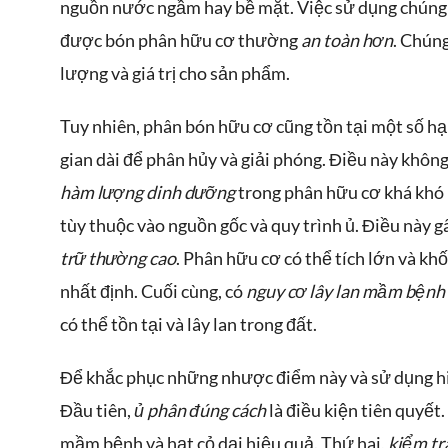
nguồn nước ngầm hay bề mặt. Việc sử dụng chúng 
được bón phân hữu cơ thường
an toàn hơn
. Chún
lượng và giá trị cho sản phẩm.
Tuy nhiên, phân bón hữu cơ cũng tồn tại một số hạ
gian dài để phân hủy và giải phóng. Điều này khôn
hàm lượng dinh dưỡng
trong phân hữu cơ khá khó
tùy thuộc vào nguồn gốc và quy trình ủ. Điều này g
trữ thường cao
. Phân hữu cơ có thể tích lớn và kh
nhất định. Cuối cùng, có
nguy cơ lây lan mầm bệnh 
có thể tồn tại và lây lan trong đất.
Để khắc phục những nhược điểm này và sử dụng hiệ
Đầu tiên,
ủ phân đúng cách
là điều kiện tiên quyết
mầm bệnh và hạt cỏ dại hiệu quả. Thứ hai,
kiểm tr