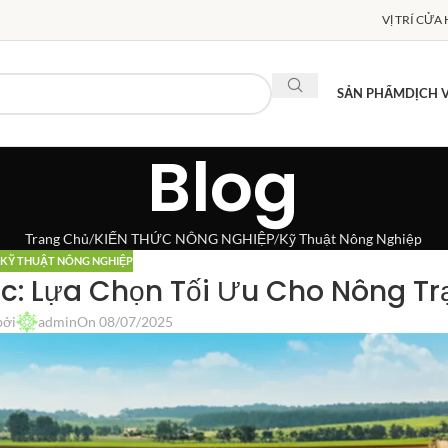
VỊ TRÍ CỬA
SẢN PHẨM
DỊCH 
Blog
Trang Chủ
KIẾN THỨC NÔNG NGHIỆP
Kỹ Thuật Nông Nghiệp
KỸ THUẬT NÔNG NGHIỆP
: Lựa Chọn Tối Ưu Cho Nông Trạ
bởi
admin
On 08/07/2025