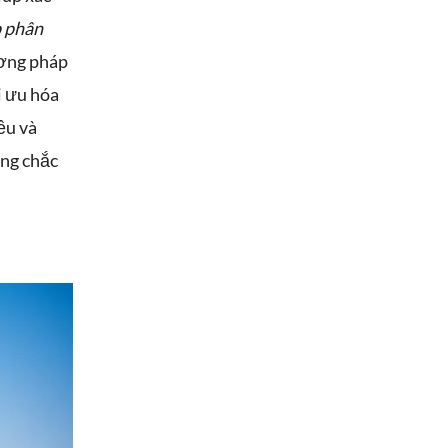
p phân
ương pháp
i ưu hóa
ều và
ững chắc