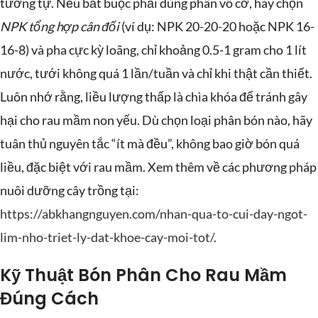
tương tự. Nếu bắt buộc phải dùng phân vô cơ, hãy chọn
NPK tổng hợp cân đối
(ví dụ: NPK 20-20-20 hoặc NPK 16-
16-8) và pha cực kỳ loãng, chỉ khoảng 0.5-1 gram cho 1 lít
nước, tưới không quá 1 lần/tuần và chỉ khi thật cần thiết.
Luôn nhớ rằng, liều lượng thấp là chìa khóa để tránh gây
hại cho rau mầm non yếu. Dù chọn loại phân bón nào, hãy
tuân thủ nguyên tắc “ít mà đều”, không bao giờ bón quá
liều, đặc biệt với rau mầm. Xem thêm về các phương pháp
nuôi dưỡng cây trồng tại:
https://abkhangnguyen.com/nhan-qua-to-cui-day-ngot-
lim-nho-triet-ly-dat-khoe-cay-moi-tot/
.
Kỹ Thuật Bón Phân Cho Rau Mầm
Đúng Cách