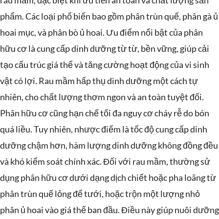
rau mầm, đặc biệt khi ưu tiên an toàn và chất lượng sản
phẩm. Các loại phổ biến bao gồm phân trùn quế, phân gà ủ
hoai mục, và phân bò ủ hoai. Ưu điểm nổi bật của phân
hữu cơ là cung cấp dinh dưỡng từ từ, bền vững, giúp cải
tạo cấu trúc giá thể và tăng cường hoạt động của vi sinh
vật có lợi. Rau mầm hấp thụ dinh dưỡng một cách tự
nhiên, cho chất lượng thơm ngon và an toàn tuyệt đối.
Phân hữu cơ cũng hạn chế tối đa nguy cơ cháy rễ do bón
quá liều. Tuy nhiên, nhược điểm là tốc độ cung cấp dinh
dưỡng chậm hơn, hàm lượng dinh dưỡng không đồng đều
và khó kiểm soát chính xác. Đối với rau mầm, thường sử
dụng phân hữu cơ dưới dạng dịch chiết hoặc pha loãng từ
phân trùn quế lỏng để tưới, hoặc trộn một lượng nhỏ
phân ủ hoai vào giá thể ban đầu. Điều này giúp nuôi dưỡng