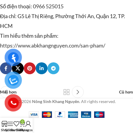
Số điện thoại:
0966 525015
Địa chỉ: G5 Lê Thị Riêng, Phường Thới An, Quận 12, TP.
HCM
Tìm hiểu thêm sản phẩm:
https://www.abkhangnguyen.com/san-pham/
Mới hơn
Cũ hơn
© 2026
Nông Sinh Khang Nguyên
. All rights reserved.
0
Shop
Sidebar
Yêu thích
Giỏ hàng
My account