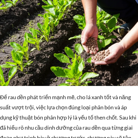
Để rau dền phát triển mạnh mẽ, cho lá xanh tốt và năng
suất vượt trội, việc lựa chọn đúng loại phân bón và áp
dụng kỹ thuật bón phân hợp lý là yếu tố then chốt. Sau khi
đã hiểu rõ nhu cầu dinh dưỡng của rau dền qua từng giai
đoạn như trình bày ở chương trước, chương này sẽ tập