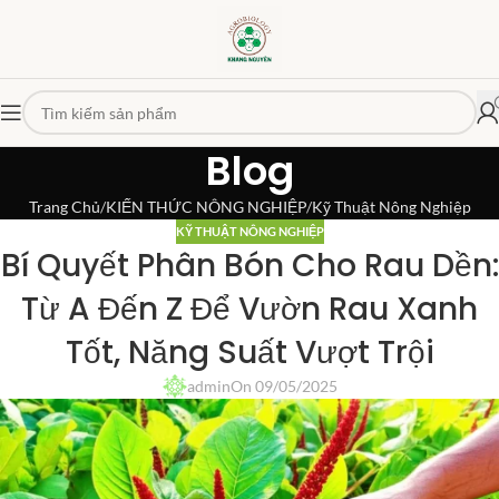
Blog
Trang Chủ
KIẾN THỨC NÔNG NGHIỆP
Kỹ Thuật Nông Nghiệp
KỸ THUẬT NÔNG NGHIỆP
Bí Quyết Phân Bón Cho Rau Dền:
Từ A Đến Z Để Vườn Rau Xanh
Tốt, Năng Suất Vượt Trội
admin
On 09/05/2025