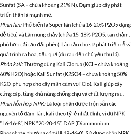
Sunfat (SA – chứa khoảng 21% N). Đạm giúp cây phát
triển thân lá mạnh mẽ.
Phân lân:
Phổ biến là Super lân (chứa 16-20% P2O5 dạng
dễ tiêu) và Lân nung chảy (chứa 15-18% P2O5, tan chậm,
phù hợp cải tạo đất phèn). Lân cần cho sự phát triển rễ và
quá trình ra hoa, đậu quả (dù rau dền chủ yếu thu lá).
Phân kali:
Thường dùng Kali Clorua (KCl – chứa khoảng
60% K2O) hoặc Kali Sunfat (K2SO4 – chứa khoảng 50%
K2O, phù hợp cho cây mẫn cảm với Clo). Kali giúp cây
cứng cáp, tăng khả năng chống chịu và chất lượng rau.
Phân hỗn hợp NPK:
Là loại phân được trộn sẵn các
nguyên tố đạm, lân, kali theo tỷ lệ nhất định, ví dụ NPK
“16-16-8”, NPK “20-20-15”, DAP (Diammonium
Phosphate, thường có tỷ lệ 18-46-0). Sử dụng phân NPK