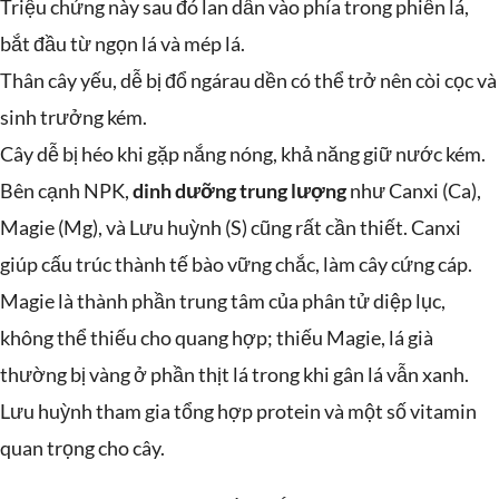
Triệu chứng này sau đó lan dần vào phía trong phiến lá,
bắt đầu từ ngọn lá và mép lá.
Thân cây yếu, dễ bị đổ ngárau dền có thể trở nên còi cọc và
sinh trưởng kém.
Cây dễ bị héo khi gặp nắng nóng, khả năng giữ nước kém.
Bên cạnh NPK,
dinh dưỡng trung lượng
như Canxi (Ca),
Magie (Mg), và Lưu huỳnh (S) cũng rất cần thiết. Canxi
giúp cấu trúc thành tế bào vững chắc, làm cây cứng cáp.
Magie là thành phần trung tâm của phân tử diệp lục,
không thể thiếu cho quang hợp; thiếu Magie, lá già
thường bị vàng ở phần thịt lá trong khi gân lá vẫn xanh.
Lưu huỳnh tham gia tổng hợp protein và một số vitamin
quan trọng cho cây.