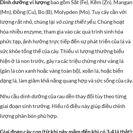
Dinh dưỡng vi lượng
bao gồm Sắt (Fe), Kẽm (Zn), Mangan
(Mn), Đồng (Cu), Bo (B), Molypden (Mo). Tuy cây cần với
lượng rất nhỏ, chúng lại
vô cùng thiết yếu
. Chúng hoạt
hóa nhiều enzyme, tham gia vào các quá trình sinh hóa
phức tạp, ảnh hưởng trực tiếp đến sự phát triển của lá và
sức khỏe tổng thể của cây. Thiếu vi lượng thường biểu
hiện ở lá non trước, gây ra các triệu chứng như vàng lá
(gân lá còn xanh hoặc vàng toàn bộ), xoăn lá, hoặc biến
dạng lá, làm giảm khả năng quang hợp và sức sống của cây.
Nhu cầu dinh dưỡng của rau dền thay đổi tùy theo từng
giai đoạn sinh trưởng. Hiểu rõ điều này giúp điều chỉnh
lượng phân bón phù hợp.
Giai đoạn cây con (từ khi nảy mầm đến khi có 3-4 lá thật):