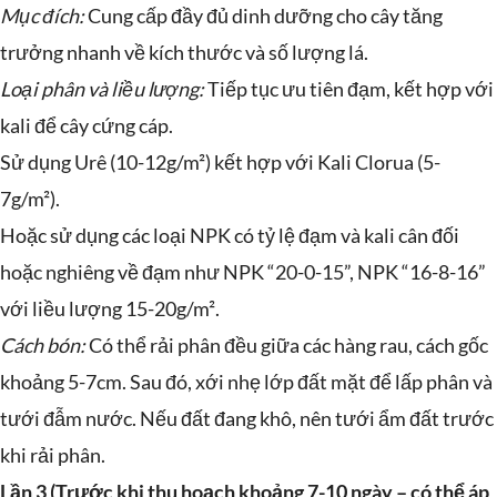
Mục đích:
Cung cấp đầy đủ dinh dưỡng cho cây tăng
trưởng nhanh về kích thước và số lượng lá.
Loại phân và liều lượng:
Tiếp tục ưu tiên đạm, kết hợp với
kali để cây cứng cáp.
Sử dụng Urê (10-12g/m²) kết hợp với Kali Clorua (5-
7g/m²).
Hoặc sử dụng các loại NPK có tỷ lệ đạm và kali cân đối
hoặc nghiêng về đạm như NPK “20-0-15”, NPK “16-8-16”
với liều lượng 15-20g/m².
Cách bón:
Có thể rải phân đều giữa các hàng rau, cách gốc
khoảng 5-7cm. Sau đó, xới nhẹ lớp đất mặt để lấp phân và
tưới đẫm nước. Nếu đất đang khô, nên tưới ẩm đất trước
khi rải phân.
Lần 3 (Trước khi thu hoạch khoảng 7-10 ngày – có thể áp