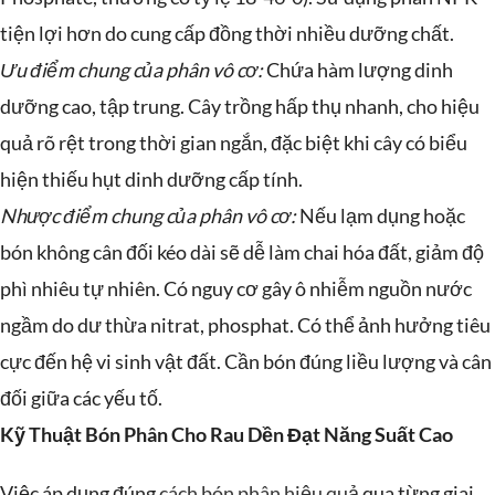
tiện lợi hơn do cung cấp đồng thời nhiều dưỡng chất.
Ưu điểm chung của phân vô cơ:
Chứa hàm lượng dinh
dưỡng cao, tập trung. Cây trồng hấp thụ nhanh, cho hiệu
quả rõ rệt trong thời gian ngắn, đặc biệt khi cây có biểu
hiện thiếu hụt dinh dưỡng cấp tính.
Nhược điểm chung của phân vô cơ:
Nếu lạm dụng hoặc
bón không cân đối kéo dài sẽ dễ làm chai hóa đất, giảm độ
phì nhiêu tự nhiên. Có nguy cơ gây ô nhiễm nguồn nước
ngầm do dư thừa nitrat, phosphat. Có thể ảnh hưởng tiêu
cực đến hệ vi sinh vật đất. Cần bón đúng liều lượng và cân
đối giữa các yếu tố.
Kỹ Thuật Bón Phân Cho Rau Dền Đạt Năng Suất Cao
Việc áp dụng đúng
cách bón phân hiệu quả
qua từng giai