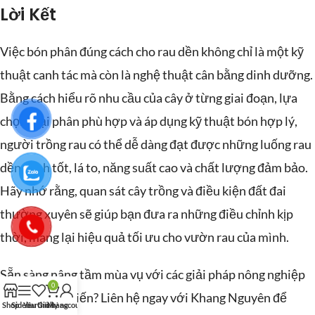
Lời Kết
Việc bón phân đúng cách cho rau dền không chỉ là một kỹ
thuật canh tác mà còn là nghệ thuật cân bằng dinh dưỡng.
Bằng cách hiểu rõ nhu cầu của cây ở từng giai đoạn, lựa
chọn loại phân phù hợp và áp dụng kỹ thuật bón hợp lý,
người trồng rau có thể dễ dàng đạt được những luống rau
dền xanh tốt, lá to, năng suất cao và chất lượng đảm bảo.
Hãy nhớ rằng, quan sát cây trồng và điều kiện đất đai
thường xuyên sẽ giúp bạn đưa ra những điều chỉnh kịp
thời, mang lại hiệu quả tối ưu cho vườn rau của mình.
Sẵn sàng nâng tầm mùa vụ với các giải pháp nông nghiệp
0
sinh học tiên tiến? Liên hệ ngay với Khang Nguyên để
Shop
Sidebar
Yêu thích
Giỏ hàng
My account