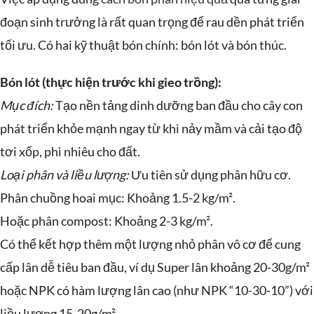
đoạn sinh trưởng là rất quan trọng để rau dền phát triển
tối ưu. Có hai kỹ thuật bón chính: bón lót và bón thúc.
Bón lót (thực hiện trước khi gieo trồng):
Mục đích:
Tạo nền tảng dinh dưỡng ban đầu cho cây con
phát triển khỏe mạnh ngay từ khi nảy mầm và cải tạo độ
tơi xốp, phì nhiêu cho đất.
Loại phân và liều lượng:
Ưu tiên sử dụng phân hữu cơ.
Phân chuồng hoai mục: Khoảng 1.5-2 kg/m².
Hoặc phân compost: Khoảng 2-3 kg/m².
Có thể kết hợp thêm một lượng nhỏ phân vô cơ để cung
cấp lân dễ tiêu ban đầu, ví dụ Super lân khoảng 20-30g/m²
hoặc NPK có hàm lượng lân cao (như NPK “10-30-10”) với
liều lượng 15-20g/m².