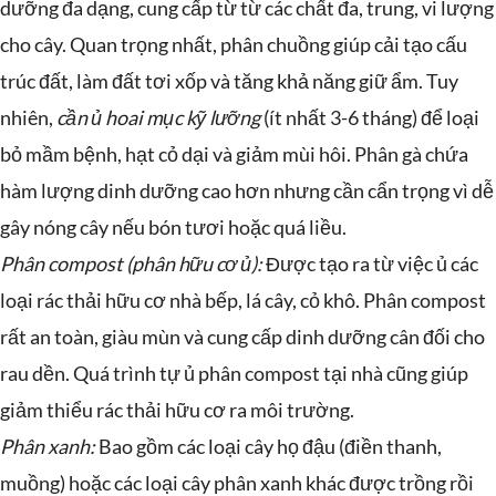
dưỡng đa dạng, cung cấp từ từ các chất đa, trung, vi lượng
cho cây. Quan trọng nhất, phân chuồng giúp cải tạo cấu
trúc đất, làm đất tơi xốp và tăng khả năng giữ ẩm. Tuy
nhiên,
cần ủ hoai mục kỹ lưỡng
(ít nhất 3-6 tháng) để loại
bỏ mầm bệnh, hạt cỏ dại và giảm mùi hôi. Phân gà chứa
hàm lượng dinh dưỡng cao hơn nhưng cần cẩn trọng vì dễ
gây nóng cây nếu bón tươi hoặc quá liều.
Phân compost (phân hữu cơ ủ):
Được tạo ra từ việc ủ các
loại rác thải hữu cơ nhà bếp, lá cây, cỏ khô. Phân compost
rất an toàn, giàu mùn và cung cấp dinh dưỡng cân đối cho
rau dền. Quá trình tự ủ phân compost tại nhà cũng giúp
giảm thiểu rác thải hữu cơ ra môi trường.
Phân xanh:
Bao gồm các loại cây họ đậu (điền thanh,
muồng) hoặc các loại cây phân xanh khác được trồng rồi