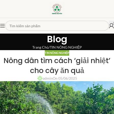
Blog
Trang Chủ
TIN NÔNG NGHIỆP
TIN NÔNG NGHIỆP
Nông dân tìm cách ‘giải nhiệt’
cho cây ăn quả
admin
On 05/06/2025