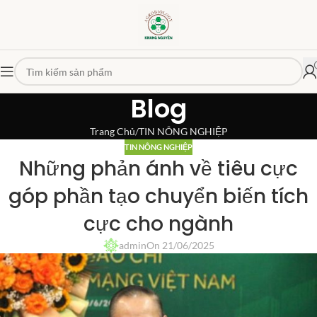
Blog
Trang Chủ
TIN NÔNG NGHIỆP
TIN NÔNG NGHIỆP
Những phản ánh về tiêu cực
góp phần tạo chuyển biến tích
cực cho ngành
admin
On 21/06/2025