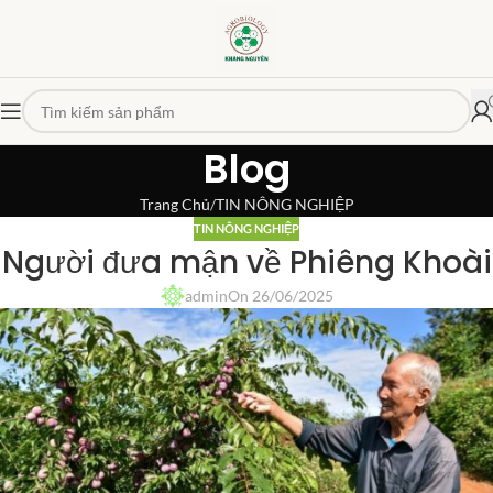
Blog
Trang Chủ
TIN NÔNG NGHIỆP
TIN NÔNG NGHIỆP
Người đưa mận về Phiêng Khoài
admin
On 26/06/2025