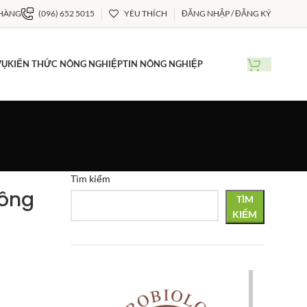
 HÀNG
(096) 652 5015
YÊU THÍCH
ĐĂNG NHẬP / ĐĂNG KÝ
VỤ
KIẾN THỨC NÔNG NGHIỆP
TIN NÔNG NGHIỆP
Tìm kiếm
nông
TÌM
KIẾM