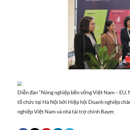
Diễn đàn “Nông nghiệp bền vững Việt Nam – EU, N
Atamite 73EC là thuốc
Sosim
trừ sâu dạng nhũ dầu
trừ 
tổ chức tại Hà Nội bởi Hiệp hội Doanh nghiệp c
(EC). Hoạt chất chính là
chất
Hạt giống dưa lưới
nghiệp Việt Nam và nhà tài trợ chính Bayer.
Abamectin và
được
Quy c
QUEEN KN
là giống
Matrine.10
soát
Thuốc trừ bệnh
Quy cách: 500 hạt /gói
dưa lưới trái tròn, ruột
bệnh
Daconil 500SC là thuốc
Túi trồng dưa lưới PE là
cam, có đặc tính kháng