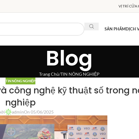
VỊ TRÍ CỬA
SẢN PHẨM
DỊCH 
Blog
Trang Chủ
TIN NÔNG NGHIỆP
TIN NÔNG NGHIỆP
và công nghệ kỹ thuật số trong 
nghiệp
bởi
admin
On 05/06/2025