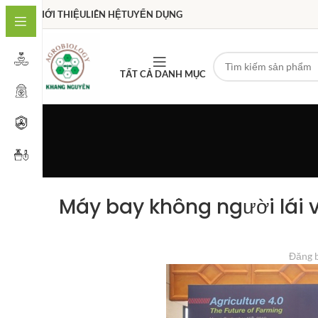
GIỚI THIỆU
LIÊN HỆ
TUYỂN DỤNG
TẤT CẢ DANH MỤC
Máy bay không người lái 
Đăng 