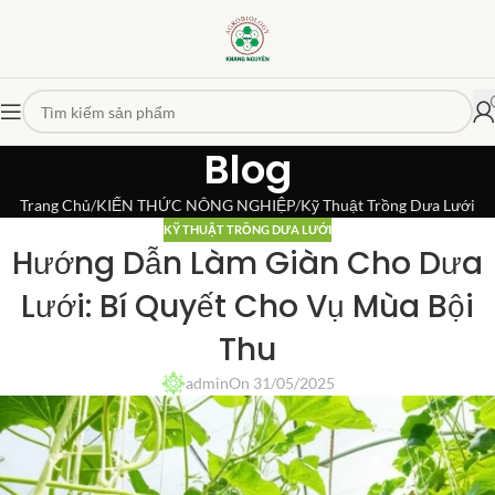
Blog
Trang Chủ
KIẾN THỨC NÔNG NGHIỆP
Kỹ Thuật Trồng Dưa Lưới
KỸ THUẬT TRỒNG DƯA LƯỚI
Hướng Dẫn Làm Giàn Cho Dưa
Lưới: Bí Quyết Cho Vụ Mùa Bội
Thu
admin
On 31/05/2025