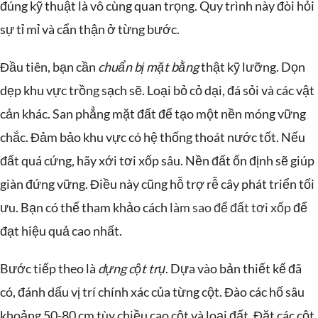
đúng kỹ thuật là vô cùng quan trọng. Quy trình này đòi hỏi
sự tỉ mỉ và cẩn thận ở từng bước.
Đầu tiên, bạn cần
chuẩn bị mặt bằng
thật kỹ lưỡng. Dọn
dẹp khu vực trồng sạch sẽ. Loại bỏ cỏ dại, đá sỏi và các vật
cản khác. San phẳng mặt đất để tạo một nền móng vững
chắc. Đảm bảo khu vực có hệ thống thoát nước tốt. Nếu
đất quá cứng, hãy xới tơi xốp sâu. Nền đất ổn định sẽ giúp
giàn đứng vững. Điều này cũng hỗ trợ rễ cây phát triển tối
ưu. Bạn có thể tham khảo cách
làm sao để đất tơi xốp
để
đạt hiệu quả cao nhất.
Bước tiếp theo là
dựng cột trụ
. Dựa vào bản thiết kế đã
có, đánh dấu vị trí chính xác của từng cột. Đào các hố sâu
khoảng 50-80 cm tùy chiều cao cột và loại đất. Đặt các cột