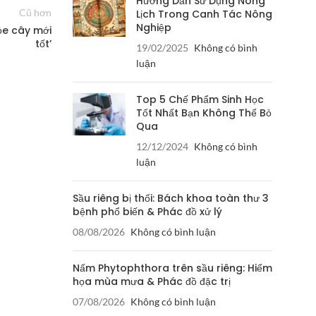
Hướng Dẫn Sử Dụng Nông
Cũ hơn
Lịch Trong Canh Tác Nông
Nghiệp
hỏe cây mới
tốt’
19/02/2025
Không có bình
luận
Top 5 Chế Phẩm Sinh Học
Tốt Nhất Bạn Không Thể Bỏ
Qua
12/12/2024
Không có bình
luận
Sầu riêng bị thối: Bách khoa toàn thư 3
bệnh phổ biến & Phác đồ xử lý
08/08/2026
Không có bình luận
Nấm Phytophthora trên sầu riêng: Hiểm
họa mùa mưa & Phác đồ đặc trị
07/08/2026
Không có bình luận