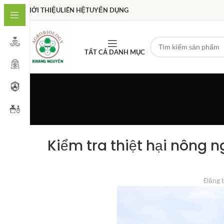
GIỚI THIỆU
LIÊN HỆ
TUYỂN DỤNG
TẤT CẢ DANH MỤC
Kiểm tra thiệt hại nông n
Đăng 