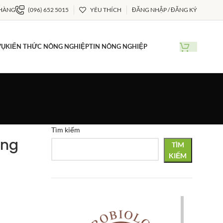
 HÀNG
(096) 652 5015
YÊU THÍCH
ĐĂNG NHẬP / ĐĂNG KÝ
VỤ
KIẾN THỨC NÔNG NGHIỆP
TIN NÔNG NGHIỆP
Tìm kiếm
ung
TÌM
KIẾM