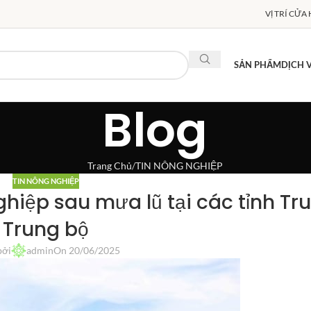
VỊ TRÍ CỬA
SẢN PHẨM
DỊCH 
Blog
Trang Chủ
TIN NÔNG NGHIỆP
TIN NÔNG NGHIỆP
ghiệp sau mưa lũ tại các tỉnh Tr
Trung bộ
bởi
admin
On 20/06/2025