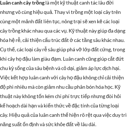
Luân canh cây trồng
là một kỹ thuật canh tác lâu đời
nhưng vô cùng hiệu quả. Thay vì trồng một loại cây trên
cùng một mảnh đất liên tục, nông trại sẽ xen kẽ các loại
cây trồng khác nhau qua các vụ. Kỹ thuật này giúp đa dạng
hóa hệ rễ, cải thiện cấu trúc đất ở các tầng sâu khác nhau.
Cụ thể, các loại cây rễ sâu giúp phá vỡ lớp đất cứng, trong
khi cây họ đậu làm giàu đạm. Luân canh cũng giúp cắt đứt
chu kỳ sống của sâu bệnh và cỏ dại, giảm áp lực dịch hại.
Việc kết hợp luân canh với cây họ đậu không chỉ cải thiện
độ phì nhiêu mà còn giảm nhu cầu phân bón hóa học. Kỹ
thuật này không tốn kém chi phí trực tiếp nhưng đòi hỏi
kế hoạch dài hạn và kiến thức về đặc tính của từng loại
cây. Hiệu quả của luân canh thể hiện rõ rệt qua việc duy trì
năng suất ổn định và sức khỏe đất về lâu dài.