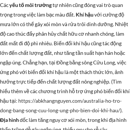
Các
yếu tố môi trường
tự nhiên cũng đóng vai trò quan
trọng trong việc làm bạc màu đất.
Khí hậu
với cường độ
mưa lớn có thể gây xói mòn và rửa trôi dinh dưỡng. Nhiệt
độ cao thúc đẩy phân hủy chất hữu cơ nhanh chóng, làm
đất mất đi độ phì nhiêu. Biến đổi khí hậu cũng tác động
lớn đến chất lượng đất, như tăng tần suất hạn hán hoặc
ngập úng. Chẳng hạn, tại Đồng bằng sông Cửu Long, việc
ứng phó với biến đổi khí hậu là một thách thức lớn, ảnh
hưởng trực tiếp đến chất lượng đất nông nghiệp. (Tìm
hiểu thêm về các chương trình hỗ trợ ứng phó biến đổi khí
hậu tại:
https://abkhangnguyen.com/australia-ho-tro-
dong-bang-song-cuu-long-ung-pho-bien-doi-khi-hau/
).
Địa hình
dốc làm tăng nguy cơ xói mòn, trong khi địa hình
thấp trũng dễ gây ngập úng, thiếu oxy cho rễ cây.