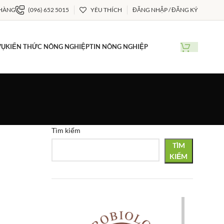
 HÀNG
(096) 652 5015
YÊU THÍCH
ĐĂNG NHẬP / ĐĂNG KÝ
VỤ
KIẾN THỨC NÔNG NGHIỆP
TIN NÔNG NGHIỆP
Tìm kiếm
TÌM
KIẾM