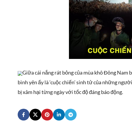
Giữa cái nắng rát bỏng của mùa khô Đông Nam 
bình yên ấy là ‘cuộc chiến’ sinh tử của những ngư
bị xâm hại từng ngày với tốc độ đáng báo động.
Atamite 73EC là thuốc
Sosim
trừ sâu dạng nhũ dầu
trừ 
(EC). Hoạt chất chính là
chất
Hạt giống dưa lưới
Abamectin và
được
Quy c
QUEEN KN
là giống
Matrine.10
soát
Thuốc trừ bệnh
Quy cách: 500 hạt /gói
dưa lưới trái tròn, ruột
bệnh
Daconil 500SC là thuốc
Túi trồng dưa lưới PE là
cam, có đặc tính kháng