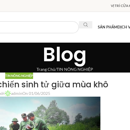
VỊ TRÍ CỬA
SẢN PHẨM
DỊCH 
Blog
Trang Chủ
TIN NÔNG NGHIỆP
TIN NÔNG NGHIỆP
chiến sinh tử giữa mùa khô
bởi
admin
On 01/06/2025