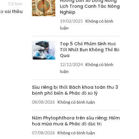
Hướng Dẫn Sử Dụng Nông
Cũ hơn
Lịch Trong Canh Tác Nông
ừ vải thiều
Nghiệp
19/02/2025
Không có bình
luận
Top 5 Chế Phẩm Sinh Học
Tốt Nhất Bạn Không Thể Bỏ
Qua
12/12/2024
Không có bình
luận
Sầu riêng bị thối: Bách khoa toàn thư 3
bệnh phổ biến & Phác đồ xử lý
08/08/2026
Không có bình luận
Nấm Phytophthora trên sầu riêng: Hiểm
họa mùa mưa & Phác đồ đặc trị
07/08/2026
Không có bình luận