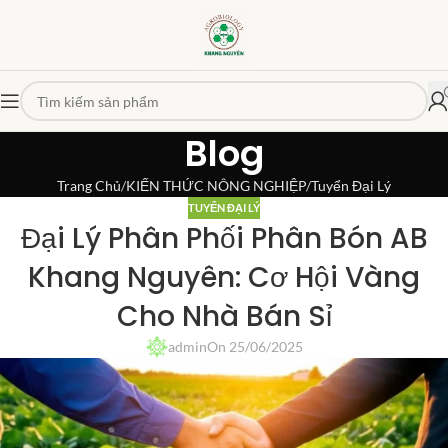
Blog
Trang Chủ
KIẾN THỨC NÔNG NGHIỆP
Tuyển Đại Lý
TUYỂN ĐẠI LÝ
Đại Lý Phân Phối Phân Bón AB
Khang Nguyên: Cơ Hội Vàng
Cho Nhà Bán Sỉ
admin
On 25/06/2025