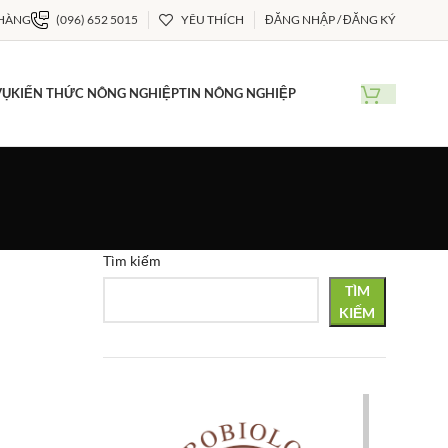
 HÀNG
(096) 652 5015
YÊU THÍCH
ĐĂNG NHẬP / ĐĂNG KÝ
VỤ
KIẾN THỨC NÔNG NGHIỆP
TIN NÔNG NGHIỆP
Tìm kiếm
TÌM
KIẾM