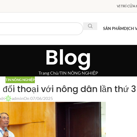
VỊ TRÍ CỬA
SẢN PHẨM
DỊCH 
Blog
Trang Chủ
TIN NÔNG NGHIỆP
TIN NÔNG NGHIỆP
 đối thoại với nông dân lần thứ 3
bởi
admin
On 07/06/2025