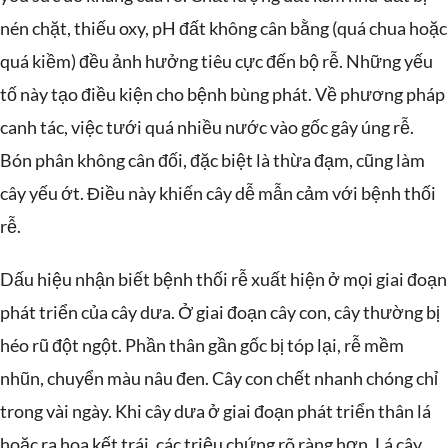
nén chặt, thiếu oxy, pH đất không cân bằng (quá chua hoặc
quá kiềm) đều ảnh hưởng tiêu cực đến bộ rễ. Những yếu
tố này tạo điều kiện cho bệnh bùng phát. Về phương pháp
canh tác, việc tưới quá nhiều nước vào gốc gây úng rễ.
Bón phân không cân đối, đặc biệt là thừa đạm, cũng làm
cây yếu ớt. Điều này khiến cây dễ mẫn cảm với bệnh thối
rễ.
Dấu hiệu nhận biết bệnh thối rễ xuất hiện ở mọi giai đoạn
phát triển của cây dưa. Ở giai đoạn cây con, cây thường bị
héo rũ đột ngột. Phần thân gần gốc bị tóp lại, rễ mềm
nhũn, chuyển màu nâu đen. Cây con chết nhanh chóng chỉ
trong vài ngày. Khi cây dưa ở giai đoạn phát triển thân lá
hoặc ra hoa kết trái, các triệu chứng rõ ràng hơn. Lá cây