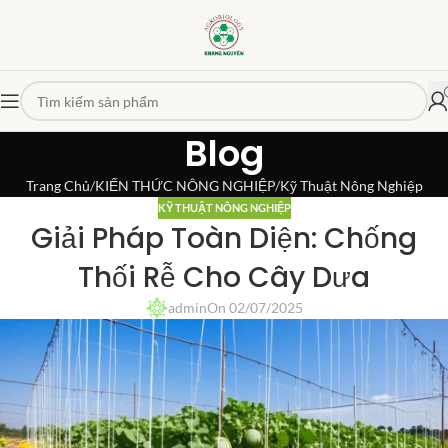
Blog
Trang Chủ
KIẾN THỨC NÔNG NGHIỆP
Kỹ Thuật Nông Nghiệp
KỸ THUẬT NÔNG NGHIỆP
Giải Pháp Toàn Diện: Chống
Thối Rễ Cho Cây Dưa
admin
On 02/07/2025