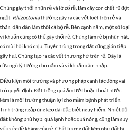
Chúng gây thối nhũn rễ và lở cổ rễ, làm cây con chết rũ đột
ngột.
Rhizoctonia
thường gây ra các vết loét trên rễ và
thân, dần dần làm thối cả bộ rễ. Bên cạnh nấm, một số loại
vi khuẩn cũng có thể gây thối rễ. Chúng làm rễ bị nhũn nát,
có mùi hôi khó chịu. Tuyến trùng trong đất cũng gián tiếp
gây hại. Chúng tạo ra các vết thương hở trên rễ. Đây là
cửa ngõ lý tưởng cho nấm và vi khuẩn xâm nhập.
Điều kiện môi trường và phương pháp canh tác đóng vai
trò quyết định. Đất trồng quá ẩm ướt hoặc thoát nước
kém là môi trường thuận lợi cho mầm bệnh phát triển.
Tình trạng ngập úng kéo dài đặc biệt nguy hiểm. Nhiệt độ
đất không phù hợp, quá lạnh hoặc quá nóng, cũng làm suy
yếu sức đề kháng của rễ. Chất lượng đất kém như đất bị