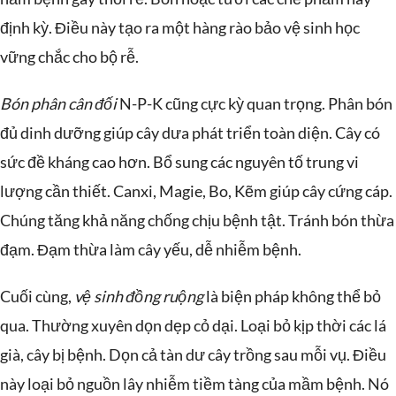
định kỳ. Điều này tạo ra một hàng rào bảo vệ sinh học
vững chắc cho bộ rễ.
Bón phân cân đối
N-P-K cũng cực kỳ quan trọng. Phân bón
đủ dinh dưỡng giúp cây dưa phát triển toàn diện. Cây có
sức đề kháng cao hơn. Bổ sung các nguyên tố trung vi
lượng cần thiết. Canxi, Magie, Bo, Kẽm giúp cây cứng cáp.
Chúng tăng khả năng chống chịu bệnh tật. Tránh bón thừa
đạm. Đạm thừa làm cây yếu, dễ nhiễm bệnh.
Cuối cùng,
vệ sinh đồng ruộng
là biện pháp không thể bỏ
qua. Thường xuyên dọn dẹp cỏ dại. Loại bỏ kịp thời các lá
già, cây bị bệnh. Dọn cả tàn dư cây trồng sau mỗi vụ. Điều
này loại bỏ nguồn lây nhiễm tiềm tàng của mầm bệnh. Nó