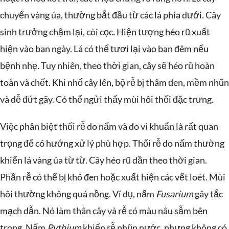
chuyển vàng úa, thường bắt đầu từ các lá phía dưới. Cây
sinh trưởng chậm lại, còi cọc. Hiện tượng héo rũ xuất
hiện vào ban ngày. Lá có thể tươi lại vào ban đêm nếu
bệnh nhẹ. Tuy nhiên, theo thời gian, cây sẽ héo rũ hoàn
toàn và chết. Khi nhổ cây lên, bộ rễ bị thâm đen, mềm nhũn
và dễ đứt gãy. Có thể ngửi thấy mùi hôi thối đặc trưng.
Việc phân biệt thối rễ do nấm và do vi khuẩn là rất quan
trọng để có hướng xử lý phù hợp. Thối rễ do nấm thường
khiến lá vàng úa từ từ. Cây héo rũ dần theo thời gian.
Phần rễ có thể bị khô đen hoặc xuất hiện các vết loét. Mùi
hôi thường không quá nồng. Ví dụ, nấm
Fusarium
gây tắc
mạch dẫn. Nó làm thân cây và rễ có màu nâu sẫm bên
trong. Nấm
Pythium
khiến rễ nhũn nước, nhưng không có