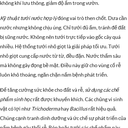
không khí lưu thông, giảm độ ẩm trong vườn.
Kỹ thuật tưới nước hợp lý
đóng vai trò then chốt. Dưa cần
nước nhưng không chịu úng. Chỉ tưới đủ ẩm, tránh để đất
bị sũng nước. Không nên tưới trực tiếp vào gốc cây quá
nhiều. Hệ thống tưới nhỏ giọt là giải pháp tối ưu. Tưới
nhỏ giọt cung cấp nước từ từ, đều đặn. Nước thấm sâu
mà không gây đọng bề mặt. Điều này giữ cho vùng cổ rễ
luôn khô thoáng, ngăn chặn nấm bệnh phát triển.
Để tăng cường sức khỏe cho đất và rễ,
sử dụng các chế
phẩm sinh học
rất được khuyến khích. Các chủng vi sinh
vật có lợi như
Trichoderma
hay
Bacillus
rất hiệu quả.
Chúng cạnh tranh dinh dưỡng và ức chế sự phát triển của
nấm bệnh gây thối rễ. Bón hoặc tưới các chế phẩm này