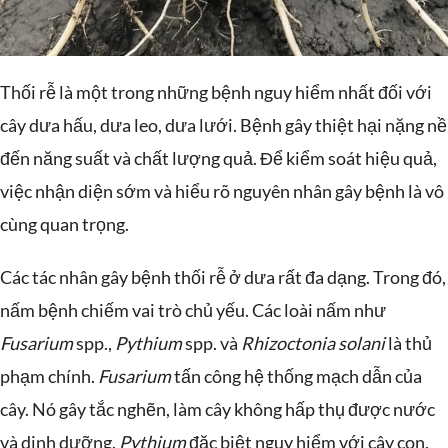
Thối rễ là một trong những bệnh nguy hiểm nhất đối với
cây dưa hấu, dưa leo, dưa lưới. Bệnh gây thiệt hại nặng nề
đến năng suất và chất lượng quả. Để kiểm soát hiệu quả,
việc nhận diện sớm và hiểu rõ nguyên nhân gây bệnh là vô
cùng quan trọng.
Các tác nhân gây bệnh thối rễ ở dưa rất đa dạng. Trong đó,
nấm bệnh chiếm vai trò chủ yếu. Các loài nấm như
Fusarium
spp.,
Pythium
spp. và
Rhizoctonia solani
là thủ
phạm chính.
Fusarium
tấn công hệ thống mạch dẫn của
cây. Nó gây tắc nghẽn, làm cây không hấp thụ được nước
và dinh dưỡng.
Pythium
đặc biệt nguy hiểm với cây con.