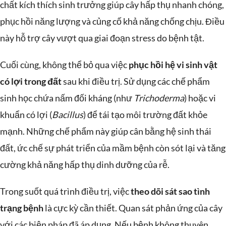
chất kích thích sinh trưởng giúp cây hấp thụ nhanh chóng,
phục hồi năng lượng và củng cố khả năng chống chịu. Điều
này hỗ trợ cây vượt qua giai đoạn stress do bệnh tật.
Cuối cùng, không thể bỏ qua việc
phục hồi hệ vi sinh vật
có lợi trong đất
sau khi điều trị. Sử dụng các chế phẩm
sinh học chứa nấm đối kháng (như
Trichoderma
) hoặc vi
khuẩn có lợi (
Bacillus
) để tái tạo môi trường đất khỏe
mạnh. Những chế phẩm này giúp cân bằng hệ sinh thái
đất, ức chế sự phát triển của mầm bệnh còn sót lại và tăng
cường khả năng hấp thụ dinh dưỡng của rễ.
Trong suốt quá trình điều trị, việc
theo dõi sát sao tình
trạng bệnh
là cực kỳ cần thiết. Quan sát phản ứng của cây
với các biện pháp đã áp dụng. Nếu bệnh không thuyên