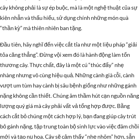
cây không phải là sự ép buộc, mà là một nghệ thuật của sự
kiên nhẫn và thấu hiểu, sử dụng chính những món quà
“thần kỳ” mà thiên nhiên ban tặng.
Đầu tiên, hãy nghĩ đến việc cắt tỉa như một liệu pháp “giải
tỏa căng thẳng”. Đừng vội xem đó là hành động làm tổn
thương cây. Thực chất, đây là một cú “thúc đẩy” nhẹ
nhàng nhưng vô cùng hiệu quả. Những cành già cỗi, cành
vượt um tùm hay cành bị sâu bệnh giống như những gánh
nặng không cần thiết. Chúng âm thầm hút cạn nguồn năng
lượng quý giá mà cây phải vất vả tổng hợp được. Bằng
cách cắt bỏ chúng một cách hợp lý, bạn đang giúp cây trút
bỏ gánh nặng, tập trung toàn bộ sinh lực vào việc đâm chồi
mới và tạo nụ hoa. Cây sẽ cảm thấy “nhẹ nhõm” hơn, sẵn