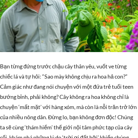
Bạn từng đứng trước chậu cây thân yêu, vuốt ve từng
chiếc lá và tự hỏi: “Sao mày không chịu ra hoa hả con?”
Cảm giác như đang nói chuyện với một đứa trẻ tuổi teen
bướng bỉnh, phải không? Cây không ra hoa không chỉ là
chuyện ‘mất mặt’ với hàng xóm, mà còn là nỗi trăn trở lớn
của nhiều nông dân. Đừng lo, bạn không đơn độc! Chúng
ta sẽ cùng ‘thám hiểm’ thế giới nội tâm phức tạp của cây
cối, khám phá những lý do ‘trời ơi đất hỡi’ khiến chúng