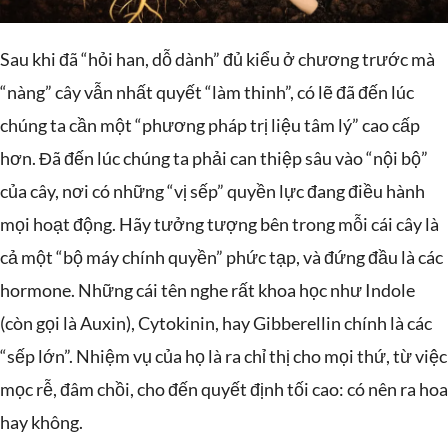
Sau khi đã “hỏi han, dỗ dành” đủ kiểu ở chương trước mà
“nàng” cây vẫn nhất quyết “làm thinh”, có lẽ đã đến lúc
chúng ta cần một “phương pháp trị liệu tâm lý” cao cấp
hơn. Đã đến lúc chúng ta phải can thiệp sâu vào “nội bộ”
của cây, nơi có những “vị sếp” quyền lực đang điều hành
mọi hoạt động. Hãy tưởng tượng bên trong mỗi cái cây là
cả một “bộ máy chính quyền” phức tạp, và đứng đầu là các
hormone. Những cái tên nghe rất khoa học như Indole
(còn gọi là Auxin), Cytokinin, hay Gibberellin chính là các
“sếp lớn”. Nhiệm vụ của họ là ra chỉ thị cho mọi thứ, từ việc
mọc rễ, đâm chồi, cho đến quyết định tối cao: có nên ra hoa
hay không.