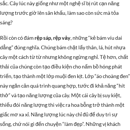
sắc. Cây lúc này giống như một nghệ sĩ bị rút cạn năng
lượng trước giờ lên sân khấu, làm sao còn sức mà tỏa
sáng?
Rồi còn có đám
rệp sáp, rệp vảy
, những “kẻ bám víu dai
dẳng” đúng nghĩa. Chúng bám chặt lấy thân, lá, hút nhựa
cây một cách từ từ nhưng không ngừng nghỉ. Tệ hơn, chất
thải của chúng còn tạo điều kiện cho nấm bồ hóng phát
triển, tạo thành một lớp muội đen kịt. Lớp “áo choàng đen”
này ngăn cản quá trình quang hợp, tước đi khả năng “hít
thở” và tạo năng lượng của cây. Một cái cây bị suy kiệt,
thiếu đói năng lượng thì việc ra hoa bỗng trở thành một
giấc mơ xa xỉ. Năng lượng lúc này chỉ đủ để duy trì sự
sống, chứ nói gì đến chuyện “làm đẹp”. Những vị khách