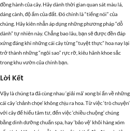
đồng hành của cây. Hãy dành thời gian quan sát màu lá,
dáng cành, độ ẩm của đất. Đó chính là “tiếng nói” của
chúng. Hãy kiên nhẫn áp dụng những phương pháp “dỗ
dành” tự nhiên này. Chẳng bao lâu, bạn sẽ được đền đáp
xứng đáng khi những cái cây từng “tuyệt thực” hoa nay lại
trở thành những “ngôi sao” rực rỡ, kiêu hãnh khoe sắc
trong khu vườn của chính bạn.
Lời Kết
Vậy là chúng ta đã cùng nhau ‘giải mã’ xong bí ẩn về những
cái cây ‘chảnh chọe’ không chịu ra hoa. Từ việc ‘trò chuyện’
với cây để hiểu tâm tư, đến việc ‘chiều chuộng’ chúng
bằng dinh dưỡng chuẩn spa, hay ‘bảo vệ’ khỏi hàng xóm