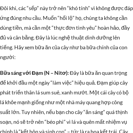
Đôi khi, các “sếp” này trở nên “khó tính” vì không được đáp
ứng đúng nhu cầu. Muốn “hối lộ” họ, chúng ta không cần
dùng tiền, mà cần một “thực đơn tình yêu” hoàn hảo, đầy
đủ và cân bằng. Đây là lúc nghệ thuật dinh dưỡng lên
tiếng. Hãy xem bữa ăn của cây như ba bữa chính của con
người:
Bữa sáng với Đạm (N – Nitơ):
Đây là bữa ăn quan trọng
để khởi đầu một ngày “làm việc” hiệu quả. Đạm giúp cây
phát triển thân lá sum suê, xanh mướt. Một cái cây có bộ
lá khỏe mạnh giống như một nhà máy quang hợp công
suất lớn. Tuy nhiên, nếu bạn cho cây “ăn sáng” quá thịnh
soạn, nó sẽ trở nên “béo phì” vì lá và quên mất nhiệm vụ
chính là “kết hôn và sinh con” – tức là ra hoa kết trái. Cây