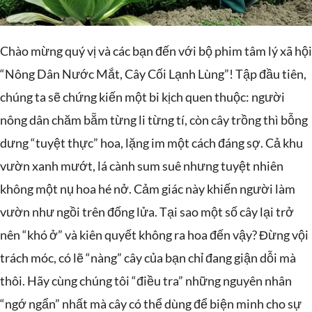
Chào mừng quý vị và các bạn đến với bộ phim tâm lý xã hội
“Nông Dân Nước Mắt, Cây Cối Lạnh Lùng”! Tập đầu tiên,
chúng ta sẽ chứng kiến một bi kịch quen thuộc: người
nông dân chăm bẵm từng li từng tí, còn cây trồng thì bỗng
dưng “tuyệt thực” hoa, lặng im một cách đáng sợ. Cả khu
vườn xanh mướt, lá cành sum suê nhưng tuyệt nhiên
không một nụ hoa hé nở. Cảm giác này khiến người làm
vườn như ngồi trên đống lửa. Tại sao một số cây lại trở
nên “khó ở” và kiên quyết không ra hoa đến vậy? Đừng vội
trách móc, có lẽ “nàng” cây của bạn chỉ đang giận dỗi mà
thôi. Hãy cùng chúng tôi “điều tra” những nguyên nhân
“ngớ ngẩn” nhất mà cây có thể dùng để biện minh cho sự