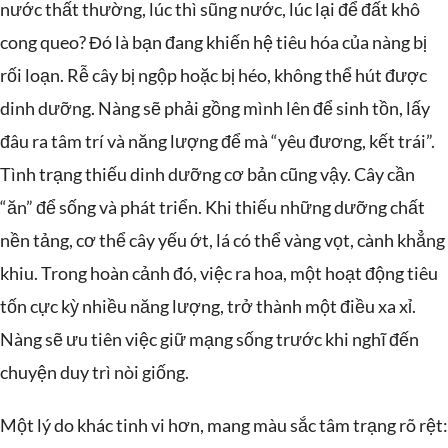
nước thất thường, lúc thì sũng nước, lúc lại để đất khô
cong queo? Đó là bạn đang khiến hệ tiêu hóa của nàng bị
rối loạn. Rễ cây bị ngộp hoặc bị héo, không thể hút được
dinh dưỡng. Nàng sẽ phải gồng mình lên để sinh tồn, lấy
đâu ra tâm trí và năng lượng để mà “yêu đương, kết trái”.
Tình trạng thiếu dinh dưỡng cơ bản cũng vậy. Cây cần
“ăn” để sống và phát triển. Khi thiếu những dưỡng chất
nền tảng, cơ thể cây yếu ớt, lá có thể vàng vọt, cành khẳng
khiu. Trong hoàn cảnh đó, việc ra hoa, một hoạt động tiêu
tốn cực kỳ nhiều năng lượng, trở thành một điều xa xỉ.
Nàng sẽ ưu tiên việc giữ mạng sống trước khi nghĩ đến
chuyện duy trì nòi giống.
Một lý do khác tinh vi hơn, mang màu sắc tâm trạng rõ rệt: