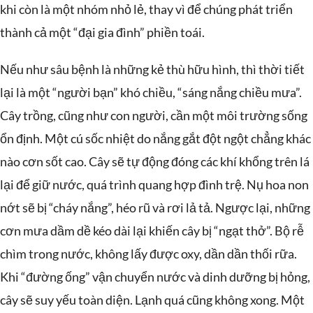
khi còn là một nhóm nhỏ lẻ, thay vì để chúng phát triển
thành cả một “đại gia đình” phiền toái.
Nếu như sâu bệnh là những kẻ thù hữu hình, thì thời tiết
lại là một “người bạn” khó chiều, “sáng nắng chiều mưa”.
Cây trồng, cũng như con người, cần một môi trường sống
ổn định. Một cú sốc nhiệt do nắng gắt đột ngột chẳng khác
nào cơn sốt cao. Cây sẽ tự động đóng các khí khổng trên lá
lại để giữ nước, quá trình quang hợp đình trệ. Nụ hoa non
nớt sẽ bị “cháy nắng”, héo rũ và rơi lả tả. Ngược lại, những
cơn mưa dầm dề kéo dài lại khiến cây bị “ngạt thở”. Bộ rễ
chìm trong nước, không lấy được oxy, dần dần thối rữa.
Khi “đường ống” vận chuyển nước và dinh dưỡng bị hỏng,
cây sẽ suy yếu toàn diện. Lạnh quá cũng không xong. Một