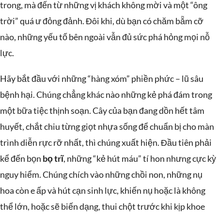
trong, mà đến từ những vị khách không mời và một “ông
trời” quá ư đỏng đảnh. Đôi khi, dù bạn có chăm bẵm cỡ
nào, những yếu tố bên ngoài vẫn đủ sức phá hỏng mọi nỗ
lực.
Hãy bắt đầu với những “hàng xóm” phiền phức – lũ sâu
bệnh hại. Chúng chẳng khác nào những kẻ phá đám trong
một bữa tiệc thịnh soạn. Cây của bạn đang dồn hết tâm
huyết, chắt chiu từng giọt nhựa sống để chuẩn bị cho màn
trình diễn rực rỡ nhất, thì chúng xuất hiện. Đầu tiên phải
kể đến bọn
bọ trĩ
, những “kẻ hút máu” tí hon nhưng cực kỳ
nguy hiểm. Chúng chích vào những chồi non, những nụ
hoa còn e ấp và hút cạn sinh lực, khiến nụ hoặc là không
thể lớn, hoặc sẽ biến dạng, thui chột trước khi kịp khoe