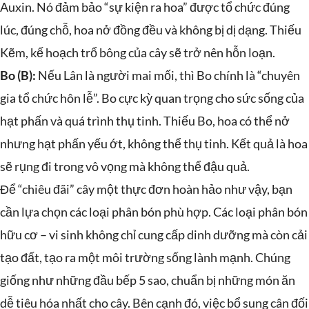
Auxin. Nó đảm bảo “sự kiện ra hoa” được tổ chức đúng
lúc, đúng chỗ, hoa nở đồng đều và không bị dị dạng. Thiếu
Kẽm, kế hoạch trổ bông của cây sẽ trở nên hỗn loạn.
Bo (B):
Nếu Lân là người mai mối, thì Bo chính là “chuyên
gia tổ chức hôn lễ”. Bo cực kỳ quan trọng cho sức sống của
hạt phấn và quá trình thụ tinh. Thiếu Bo, hoa có thể nở
nhưng hạt phấn yếu ớt, không thể thụ tinh. Kết quả là hoa
sẽ rụng đi trong vô vọng mà không thể đậu quả.
Để “chiêu đãi” cây một thực đơn hoàn hảo như vậy, bạn
cần lựa chọn các loại phân bón phù hợp. Các loại phân bón
hữu cơ – vi sinh không chỉ cung cấp dinh dưỡng mà còn cải
tạo đất, tạo ra một môi trường sống lành mạnh. Chúng
giống như những đầu bếp 5 sao, chuẩn bị những món ăn
dễ tiêu hóa nhất cho cây. Bên cạnh đó, việc bổ sung cân đối