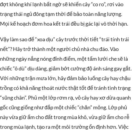
đợt không khí lạnh bất ngờ sẽ khiến cây “co ro”, rơi vào
trạng thái ngủ đông tạm thời để bảo toàn năng lượng.
Mọi kế hoạch đơm hoa kết trái đều bị gác lại vô thời hạn.
Vậy làm sao để “xoa dịu” cây trước thời tiết “trái tính trái
nết”? Hãy trở thành một người chủ nhà chu đáo. Vào
những ngày nắng nóng đỉnh điểm, một tấm lưới che sẽ là
chiếc “ô dù” dịu dàng, giảm bớt cường độ ánh sáng gay gắt.
Với những trận mưa lớn, hãy đảm bảo luống cây hay chậu
trồng có khả năng thoát nước thật tốt để tránh tình trạng
“sũng chân”. Phủ một lớp rơm rạ, vỏ cây hay xơ dừa quanh
gốc cũng giống như đắp một chiếc “chăn” mỏng. Lớp phủ
này vừa giữ ẩm cho đất trong mùa khô, vừa giữ ấm cho rễ
trong mùa lạnh, tạo ra một môi trường ổn định hơn. Việc