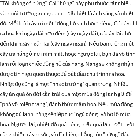
“Tôi không có hứng”. Cái “hứng” này phụ thuộc rất nhiều
vào môi trường xung quanh, đặc biệt là ánh sáng và nhiệt
độ. Mỗi loài cây có một “đồng hồ sinh học” riêng. Có cây chỉ
ra hoa khi ngày dài hơn đêm (cây ngày dài), có cây lại chờ
đến khi ngày ngắn lại (cây ngày ngắn). Nếu bạn trồng một
cây ưa nắng ở nơi râm mát, hoặc ngược lại, bạn đã vô tình
làm rối loạn chiếc đồng hồ của nàng. Nàng sẽ không nhận
được tín hiệu quen thuộc để bắt đầu chu trình ra hoa.
Nhiệt độ cũng là một “nhạc trưởng” quan trọng. Nhiều
cây ăn quả ôn đới cần trải qua một mùa đông lạnh giá để
“phá vỡ miên trạng”, đánh thức mầm hoa. Nếu mùa đông
không đủ lạnh, nàng sẽ tiếp tục “ngủ đông” và bỏ lỡ mùa
hoa. Ngược lại, nhiệt độ quá nóng hoặc quá lạnh đột ngột
cũng khiến cây bị sốc, và dĩ nhiên, chẳng còn “hứng” đâu