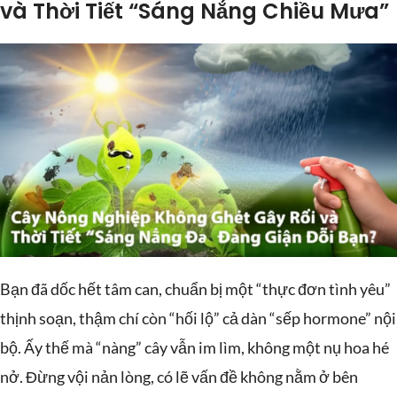
và Thời Tiết “Sáng Nắng Chiều Mưa”
Bạn đã dốc hết tâm can, chuẩn bị một “thực đơn tình yêu”
thịnh soạn, thậm chí còn “hối lộ” cả dàn “sếp hormone” nội
bộ. Ấy thế mà “nàng” cây vẫn im lìm, không một nụ hoa hé
nở. Đừng vội nản lòng, có lẽ vấn đề không nằm ở bên