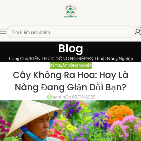
Blog
Trang Chủ
KIẾN THỨC NÔNG NGHIỆP
Kỹ Thuật Nông Nghiệp
KỸ THUẬT NÔNG NGHIỆP
Cây Không Ra Hoa: Hay Là
Nàng Đang Giận Dỗi Bạn?
admin
On 05/09/2025