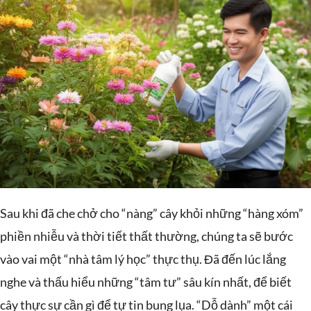
Sau khi đã che chở cho “nàng” cây khỏi những “hàng xóm”
phiền nhiễu và thời tiết thất thường, chúng ta sẽ bước
vào vai một “nhà tâm lý học” thực thụ. Đã đến lúc lắng
nghe và thấu hiểu những “tâm tư” sâu kín nhất, để biết
cây thực sự cần gì để tự tin bung lụa. “Dỗ dành” một cái