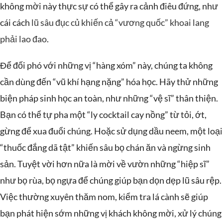
không mời này thực sự có thể gây ra cảnh điêu đứng, như
cái cách
lũ sâu đục củ khiến cả “vương quốc” khoai lang
phải lao đao
.
Để đối phó với những vị “hàng xóm” này, chúng ta không
cần dùng đến “vũ khí hạng nặng” hóa học. Hãy thử những
biện pháp sinh học an toàn, như những “vệ sĩ” thân thiện.
Bạn có thể tự pha một “ly cocktail cay nồng” từ tỏi, ớt,
gừng để xua đuổi chúng. Hoặc sử dụng dầu neem, một loại
“thuốc đắng dã tật” khiến sâu bọ chán ăn và ngừng sinh
sản. Tuyệt vời hơn nữa là mời về vườn những “hiệp sĩ”
như bọ rùa, bọ ngựa để chúng giúp bạn dọn dẹp lũ sâu rệp.
Việc thường xuyên thăm nom, kiểm tra lá cành sẽ giúp
bạn phát hiện sớm những vị khách không mời, xử lý chúng