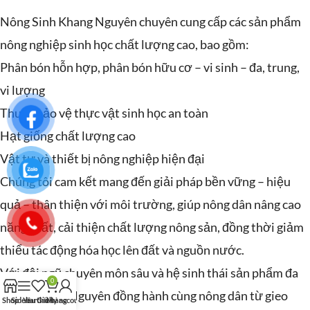
Nông Sinh Khang Nguyên chuyên cung cấp các sản phẩm
nông nghiệp sinh học chất lượng cao, bao gồm:
Phân bón hỗn hợp, phân bón hữu cơ – vi sinh – đa, trung,
vi lượng
Thuốc bảo vệ thực vật sinh học an toàn
Hạt giống chất lượng cao
Vật tư và thiết bị nông nghiệp hiện đại
Chúng tôi cam kết mang đến giải pháp bền vững – hiệu
quả – thân thiện với môi trường, giúp nông dân nâng cao
năng suất, cải thiện chất lượng nông sản, đồng thời giảm
thiểu tác động hóa học lên đất và nguồn nước.
Với đội ngũ chuyên môn sâu và hệ sinh thái sản phẩm đa
0
dạng, Khang Nguyên đồng hành cùng nông dân từ gieo
Shop
Sidebar
Yêu thích
Giỏ hàng
My account