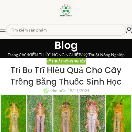
Blog
Trang Chủ
KIẾN THỨC NÔNG NGHIỆP
Kỹ Thuật Nông Nghiệp
KỸ THUẬT NÔNG NGHIỆP
Trị Bọ Trĩ Hiệu Quả Cho Cây
Trồng Bằng Thuốc Sinh Học
admin
On 18/11/2024