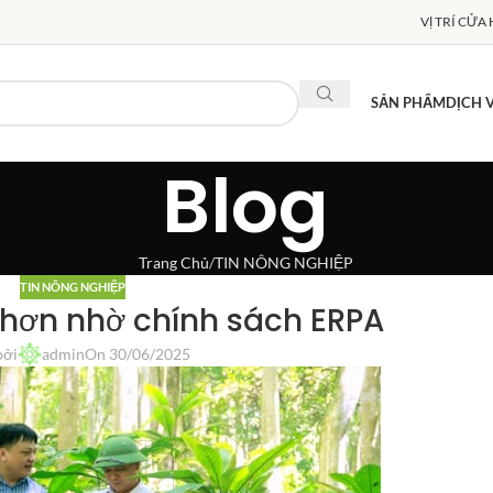
VỊ TRÍ CỬA
SẢN PHẨM
DỊCH 
Blog
Trang Chủ
TIN NÔNG NGHIỆP
TIN NÔNG NGHIỆP
t hơn nhờ chính sách ERPA
bởi
admin
On 30/06/2025