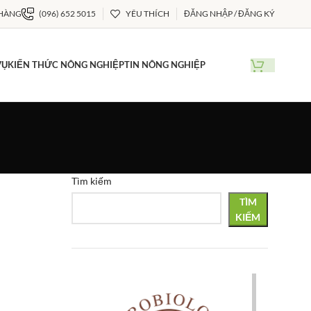
 HÀNG
(096) 652 5015
YÊU THÍCH
ĐĂNG NHẬP / ĐĂNG KÝ
VỤ
KIẾN THỨC NÔNG NGHIỆP
TIN NÔNG NGHIỆP
Tìm kiếm
TÌM
KIẾM