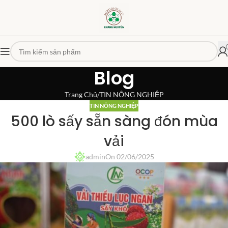
Blog
Trang Chủ
TIN NÔNG NGHIỆP
TIN NÔNG NGHIỆP
500 lò sấy sẵn sàng đón mùa
vải
admin
On 02/06/2025