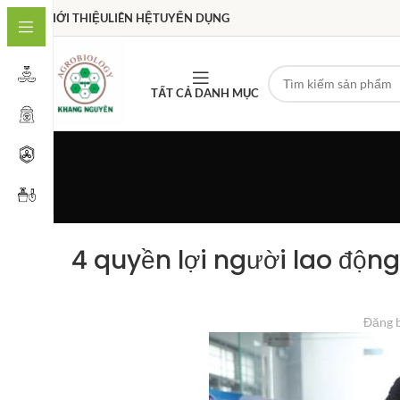
GIỚI THIỆU
LIÊN HỆ
TUYỂN DỤNG
TẤT CẢ DANH MỤC
4 quyền lợi người lao độn
Đăng 