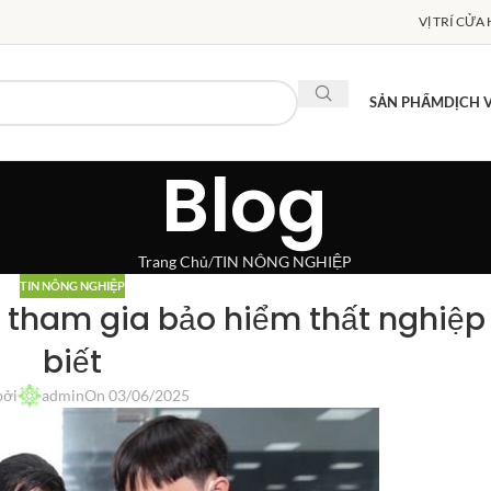
VỊ TRÍ CỬA
SẢN PHẨM
DỊCH 
Blog
Trang Chủ
TIN NÔNG NGHIỆP
TIN NÔNG NGHIỆP
g tham gia bảo hiểm thất nghiệp
biết
bởi
admin
On 03/06/2025