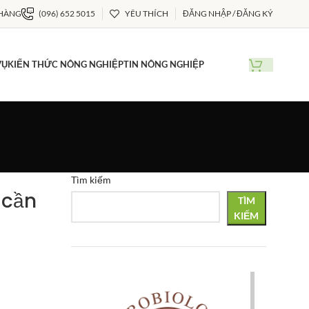
 HÀNG
(096) 652 5015
YÊU THÍCH
ĐĂNG NHẬP / ĐĂNG KÝ
VỤ
KIẾN THỨC NÔNG NGHIỆP
TIN NÔNG NGHIỆP
Tìm kiếm
 cần
TÌM
KIẾM