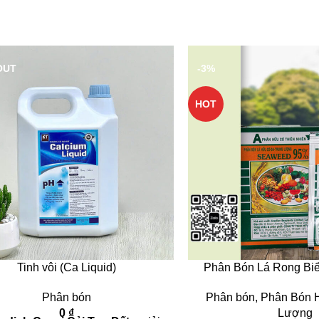
OUT
-3%
HOT
Tinh vôi (Ca Liquid)
Phân Bón Lá Rong B
Phân bón
Phân bón
,
Phân Bón 
0
₫
Lượng