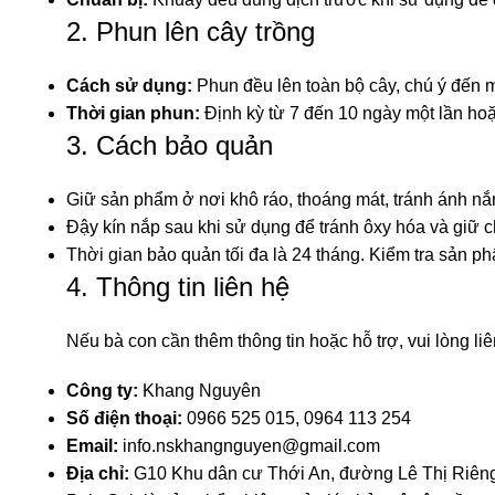
2. Phun lên cây trồng
Cách sử dụng:
Phun đều lên toàn bộ cây, chú ý đến m
Thời gian phun:
Định kỳ từ 7 đến 10 ngày một lần hoặ
3. Cách bảo quản
Giữ sản phẩm ở nơi khô ráo, thoáng mát, tránh ánh nắn
Đậy kín nắp sau khi sử dụng để tránh ôxy hóa và giữ 
Thời gian bảo quản tối đa là 24 tháng. Kiểm tra sản p
4. Thông tin liên hệ
Nếu bà con cần thêm thông tin hoặc hỗ trợ, vui lòng liê
Công ty:
Khang Nguyên
Số điện thoại:
0966 525 015, 0964 113 254
Email:
info.nskhangnguyen@gmail.com
Địa chỉ:
G10 Khu dân cư Thới An, đường Lê Thị Riên