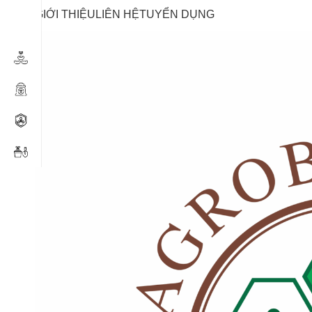
GIỚI THIỆU
LIÊN HỆ
TUYỂN DỤNG