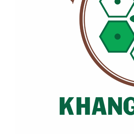
Atamite 73EC là
Sos
thuốc trừ sâu dạng
thuốc