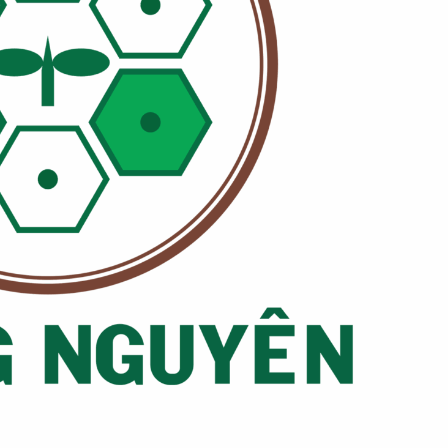
im 300SC là
Thuốc trừ sâu BA
 trừ nấm chứa