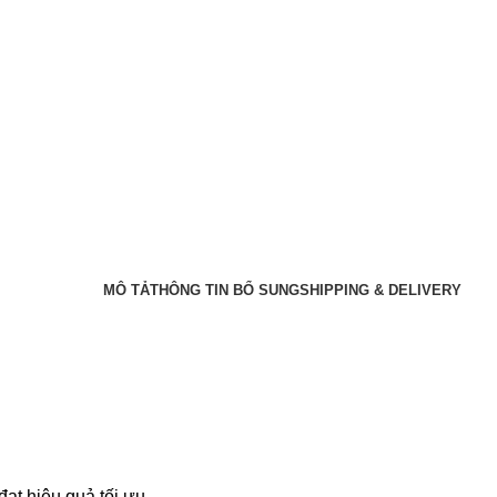
MÔ TẢ
THÔNG TIN BỔ SUNG
SHIPPING & DELIVERY
ạt hiệu quả tối ưu.