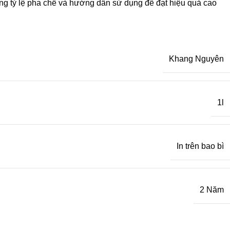
úng tỷ lệ pha chế và hướng dẫn sử dụng để đạt hiệu quả cao
Khang Nguyên
1l
In trên bao bì
2 Năm