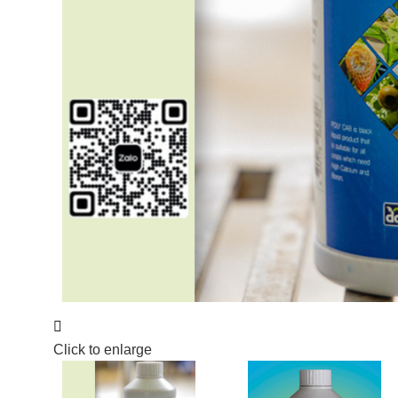
bất kỳ giống nào
hiện đại!
khác.
Đặc biệt thời gian
thu hái dài và không
bị vàng trái, thuận
lợi cho việc vận
chuyển đi xa hay
trưng bày trong thời
gian dài.
Click to enlarge