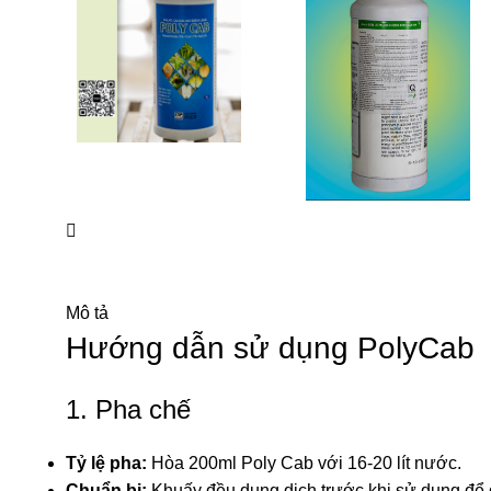
Mô tả
Hướng dẫn sử dụng PolyCab
1. Pha chế
Tỷ lệ pha:
Hòa 200ml Poly Cab với 16-20 lít nước.
Chuẩn bị:
Khuấy đều dung dịch trước khi sử dụng để đ