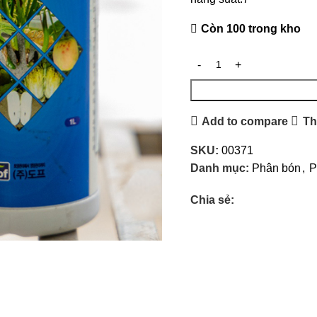
dụng:
Pha theo tỉ lệ
hướng dẫn, phun
Còn 100 trong kho
hoặc tưới trực tiếp
vào gốc lúa.
Lưu ý:
Bảo quản
nơi khô ráo, tránh
ánh nắng trực tiếp.
Add to compare
Th
SKU:
00371
Danh mục:
Phân bón
,
P
Chia sẻ: