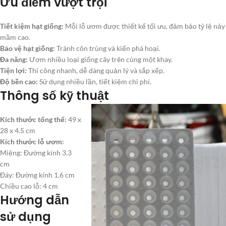
Ưu điểm vượt trội
Tiết kiệm hạt giống:
Mỗi lỗ ươm được thiết kế tối ưu, đảm bảo tỷ lệ nảy
mầm cao.
Bảo vệ hạt giống:
Tránh côn trùng và kiến phá hoại.
Đa năng:
Ươm nhiều loại giống cây trên cùng một khay.
Tiện lợi:
Thi công nhanh, dễ dàng quản lý và sắp xếp.
Độ bền cao:
Sử dụng nhiều lần, tiết kiệm chi phí.
Thông số kỹ thuật
Kích thước tổng thể:
49 x
28 x 4.5 cm
Kích thước lỗ ươm:
Miệng: Đường kính 3.3
cm
Đáy: Đường kính 1.6 cm
Chiều cao lỗ: 4 cm
Hướng dẫn
sử dụng