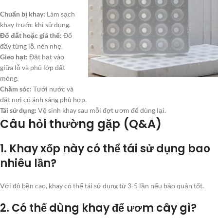
Chuẩn bị khay:
Làm sạch
khay trước khi sử dụng.
Đổ đất hoặc giá thể:
Đổ
đầy từng lỗ, nén nhẹ.
Gieo hạt:
Đặt hạt vào
giữa lỗ và phủ lớp đất
mỏng.
Chăm sóc:
Tưới nước và
đặt nơi có ánh sáng phù hợp.
Tái sử dụng:
Vệ sinh khay sau mỗi đợt ươm để dùng lại.
Câu hỏi thường gặp (Q&A)
1. Khay xốp này có thể tái sử dụng bao
nhiêu lần?
Với độ bền cao, khay có thể tái sử dụng từ 3-5 lần nếu bảo quản tốt.
2. Có thể dùng khay để ươm cây gì?