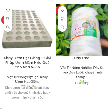
SOLD OUT
HOT
HOT
Khay Ươm Hạt Giống – Giải
Dây treo
Pháp Ươm Mầm Hiệu Quả
Cho Nhà Vườn
Vật Tư Nông Nghiệp
,
Dây Se
Treo Dưa Lưới
,
Khuyến mãi
Vật Tư Nông Nghiệp
,
Khay
tháng 3
Ươm Hạt Giống
0
₫
Cuộn 3kg
22.000
₫
Khay ươm hạt giống là vật dụng
thiết yếu cho quá trình gieo hạt –
ươm mầm – chăm sóc