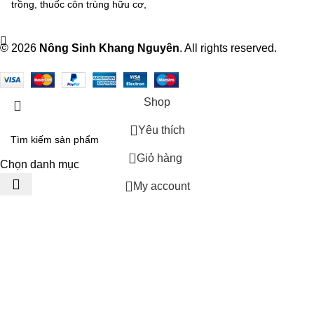
trồng, thuốc côn trùng hữu cơ,
mưa ít bị rửa trôi.10
thuốc bảo vệ thực vật sinh
học, SANACE trị côn trùng
© 2026
Nông Sinh Khang Nguyên
. All rights reserved.
Shop
Yêu thích
0
Giỏ hàng
Chọn danh mục
My account