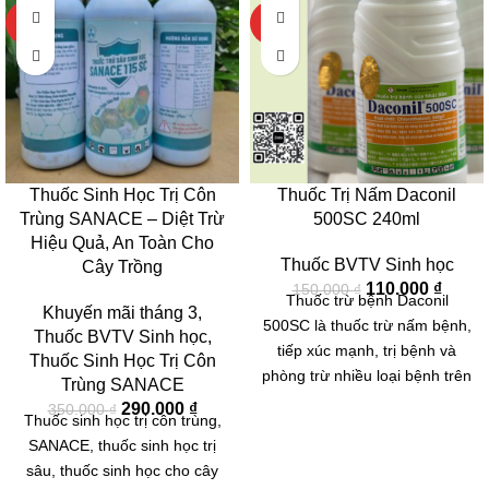
HOT
HOT
Thuốc Sinh Học Trị Côn
Thuốc Trị Nấm Daconil
Trùng SANACE – Diệt Trừ
500SC 240ml
Hiệu Quả, An Toàn Cho
Thuốc BVTV Sinh học
Cây Trồng
110.000
₫
150.000
₫
Thuốc trừ bệnh Daconil
Khuyến mãi tháng 3
,
500SC là thuốc trừ nấm bệnh,
Thuốc BVTV Sinh học
,
tiếp xúc mạnh, trị bệnh và
Thuốc Sinh Học Trị Côn
phòng trừ nhiều loại bệnh trên
Trùng SANACE
nhiều loại cây trồng khác
290.000
₫
350.000
₫
Thuốc sinh học trị côn trùng,
nhau. Hiệu lực trừ bệnh cao
SANACE, thuốc sinh học trị
và kéo dài, thuốc có chất bám
sâu, thuốc sinh học cho cây
dính tốt, sau khi phun gặp