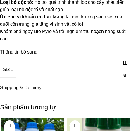
Loại bỏ độc tố
: Hỗ trợ quá trình thanh lọc cho cây phát triển,
giúp loại bỏ độc tố và chất cặn.
Ức chế vi khuẩn có hại
: Mang lại môi trường sạch sẽ, xua
đuổi côn trùng, gia tăng vi sinh vật có lợi.
Khám phá ngay Bio Pyro và trải nghiệm thu hoạch năng suất
cao!
Thông tin bổ sung
1L
SIZE
,
5L
Shipping & Delivery
Sản phẩm tương tự
-17%
-27%